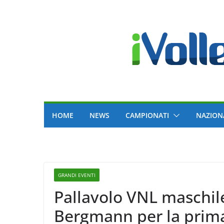
Skip
to
content
HOME
NEWS
CAMPIONATI
NAZION
GRANDI EVENTI
Pallavolo VNL maschile
Bergmann per la prima 