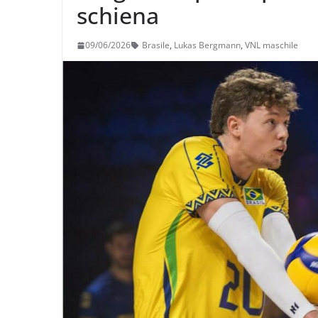
schiena
09/06/2026
Brasile
,
Lukas Bergmann
,
VNL maschile