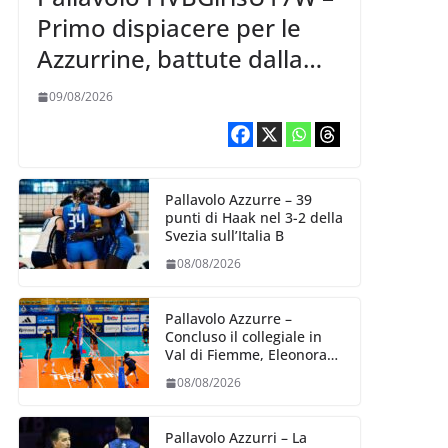
Primo dispiacere per le
Azzurrine, battute dalla
Korea 3-1
09/08/2026
Pallavolo Azzurre – 39
punti di Haak nel 3-2 della
Svezia sull’Italia B
08/08/2026
Pallavolo Azzurre –
Concluso il collegiale in
Val di Fiemme, Eleonora
Fersino: “Stiamo lavorando
08/08/2026
su quei piccoli dettagli
dove poter migliorare”.
Pallavolo Azzurri – La