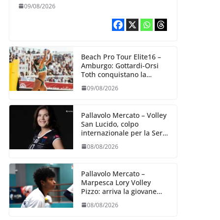
Bologna
09/08/2026
Beach Pro Tour Elite16 –
Amburgo: Gottardi-Orsi
Toth conquistano la
semifinale
09/08/2026
Pallavolo Mercato – Volley
San Lucido, colpo
internazionale per la Serie
B2: arriva la schiacciatrice
08/08/2026
lettone Kristine Teivane
Pallavolo Mercato –
Marpesca Lory Volley
Pizzo: arriva la giovane
italo–brasiliana Any
08/08/2026
Gabrielle Milano