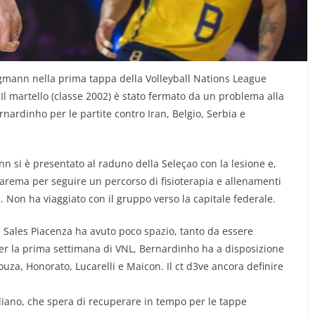
rgmann nella prima tappa della Volleyball Nations League
Il martello (classe 2002) è stato fermato da un problema alla
nardinho per le partite contro Iran, Belgio, Serbia e
 si è presentato al raduno della Seleçao con la lesione e,
rema per seguire un percorso di fisioterapia e allenamenti
il. Non ha viaggiato con il gruppo verso la capitale federale.
s Sales Piacenza ha avuto poco spazio, tanto da essere
Per la prima settimana di VNL, Bernardinho ha a disposizione
ouza, Honorato, Lucarelli e Maicon. Il ct d3ve ancora definire
liano, che spera di recuperare in tempo per le tappe