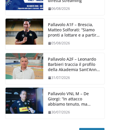
diretta streaming
06/08/2026
Pallavolo A1F – Brescia,
Matteo Solforati: “Siamo
pronti a lottare e a partire
carichi sin dal primo
05/08/2026
giorno”
Pallavolo A2F – Leonardo
Barbieri traccia il profilo
della Akademia Sant’Anna
2026/27
31/07/2026
Pallavolo VNL M – De
Giorgi: “In attacco
abbiamo tenuto, ma
siamo stati penalizzati
30/07/2026
dalla prestazione in
ricezione, è la prima volta”