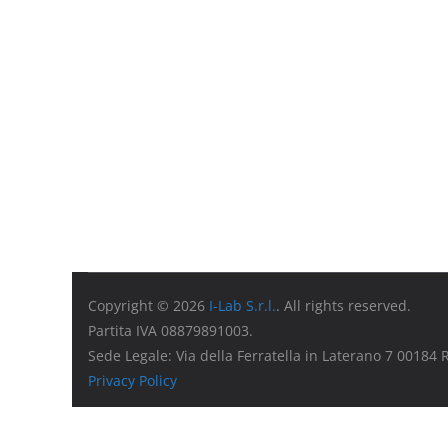
Copyright © 2026
I-Lab S.r.l.
. All rights reserved.
Partita IVA 08879891003.
Sede Legale: Via della Ferratella in Laterano 7 00184
Privacy Policy