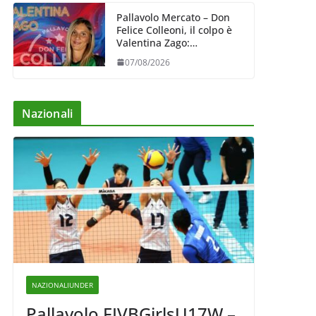
Pallavolo Mercato – Don
Felice Colleoni, il colpo è
Valentina Zago:
esperienza e oltre 5.000
07/08/2026
punti al servizio di
Trescore
Nazionali
NAZIONALIUNDER
Pallavolo FIVBGirlsU17W –