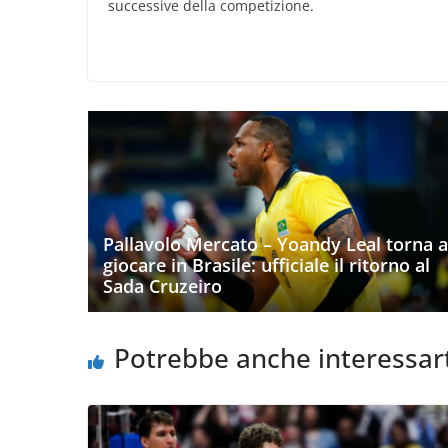
successive della competizione.
Pallavolo Mercato – Yoandy Leal torna a
giocare in Brasile: ufficiale il ritorno al
Sada Cruzeiro
Potrebbe anche interessar