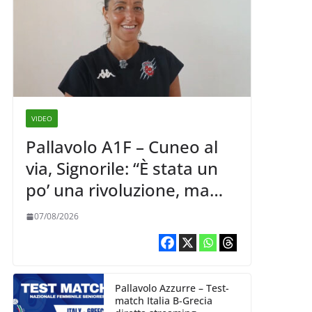
VIDEO
Pallavolo A1F – Cuneo al
via, Signorile: “È stata un
po’ una rivoluzione, ma
abbiamo le idee chiare siu
07/08/2026
cosa vogliamo fare”
Pallavolo Azzurre – Test-
match Italia B-Grecia