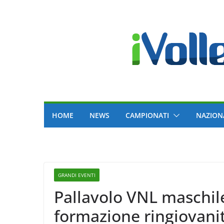
Skip
to
content
HOME
NEWS
CAMPIONATI
NAZION
GRANDI EVENTI
Pallavolo VNL maschile
formazione ringiovanit