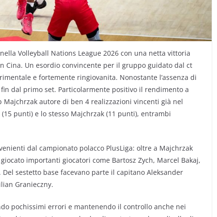
ella Volleyball Nations League 2026 con una netta vittoria
 in Cina. Un esordio convincente per il gruppo guidato dal ct
rimentale e fortemente ringiovanita. Nonostante l’assenza di
 fin dal primo set. Particolarmente positivo il rendimento a
Majchrzak autore di ben 4 realizzazioni vincenti già nel
(15 punti) e lo stesso Majchrzak (11 punti), entrambi
ovenienti dal campionato polacco PlusLiga: oltre a Majchrzak
iocato importanti giocatori come Bartosz Zych, Marcel Bakaj,
. Del sestetto base facevano parte il capitano Aleksander
milian Granieczny.
do pochissimi errori e mantenendo il controllo anche nei