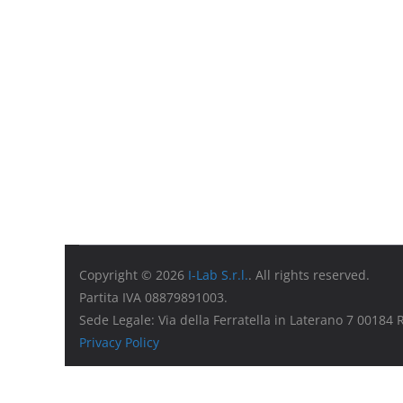
Copyright © 2026
I-Lab S.r.l.
. All rights reserved.
Partita IVA 08879891003.
Sede Legale: Via della Ferratella in Laterano 7 00184
Privacy Policy