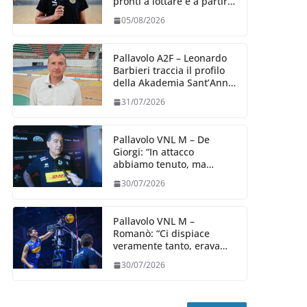
pronti a lottare e a partire
carichi sin dal primo
05/08/2026
giorno”
Pallavolo A2F – Leonardo
Barbieri traccia il profilo
della Akademia Sant’Anna
2026/27
31/07/2026
Pallavolo VNL M – De
Giorgi: “In attacco
abbiamo tenuto, ma
siamo stati penalizzati
30/07/2026
dalla prestazione in
ricezione, è la prima volta”
Pallavolo VNL M –
Romanò: “Ci dispiace
veramente tanto, eravamo
qui per fare di più,
30/07/2026
impareremo”