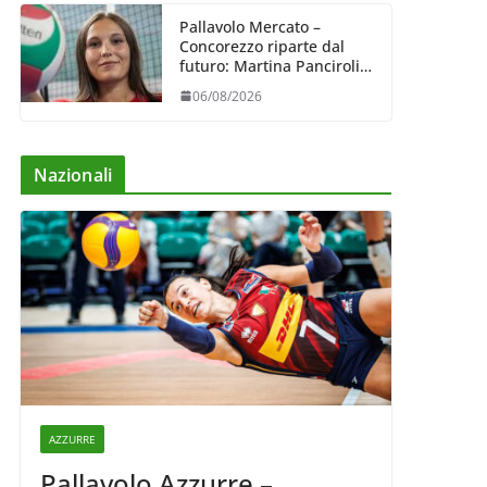
Pallavolo Mercato –
Concorezzo riparte dal
futuro: Martina Panciroli è
il primo acquisto
06/08/2026
Nazionali
AZZURRE
Pallavolo Azzurre –