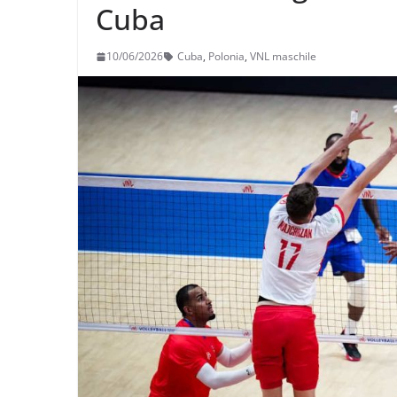
Cuba
10/06/2026
Cuba
,
Polonia
,
VNL maschile