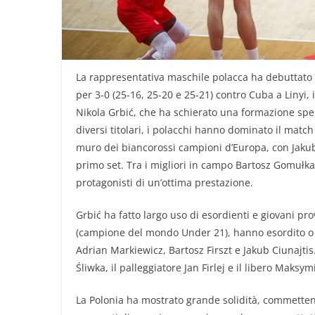
La rappresentativa maschile polacca ha debuttato n
per 3-0 (25-16, 25-20 e 25-21) contro Cuba a Linyi,
Nikola Grbić, che ha schierato una formazione spe
diversi titolari, i polacchi hanno dominato il match
muro dei biancorossi campioni d’Europa, con Jakub 
primo set. Tra i migliori in campo Bartosz Gomułka 
protagonisti di un’ottima prestazione.
Grbić ha fatto largo uso di esordienti e giovani pr
(campione del mondo Under 21), hanno esordito o g
Adrian Markiewicz, Bartosz Firszt e Jakub Ciunajtis
Śliwka, il palleggiatore Jan Firlej e il libero Maksy
La Polonia ha mostrato grande solidità, commetten