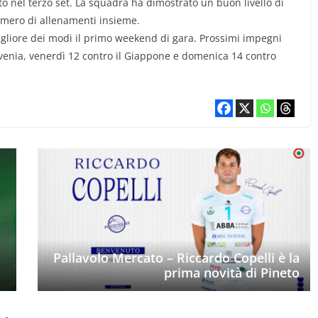
 nel terzo set. La squadra ha dimostrato un buon livello di
 numero di allenamenti insieme.
migliore dei modi il primo weekend di gara. Prossimi impegni
ovenia, venerdì 12 contro il Giappone e domenica 14 contro
Pallavolo Mercato – Riccardo Copelli è la
prima novità di Pineto