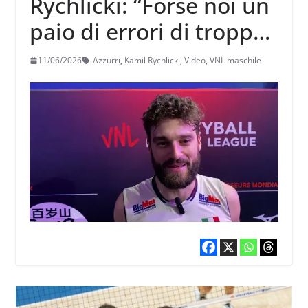
Rychlicki: “Forse noi un
paio di errori di troppo,
ma va bene, oggi
11/06/2026
Azzurri
,
Kamil Rychlicki
,
Video
,
VNL maschile
abbiamo sicuramente
imparato”