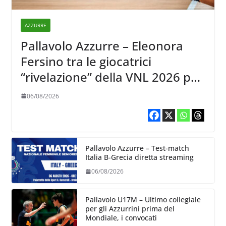
AZZURRE
Pallavolo Azzurre – Eleonora
Fersino tra le giocatrici
“rivelazione” della VNL 2026 per
Volleyball World
06/08/2026
Pallavolo Azzurre – Test-match
Italia B-Grecia diretta streaming
06/08/2026
Pallavolo U17M – Ultimo collegiale
per gli Azzurrini prima del
Mondiale, i convocati