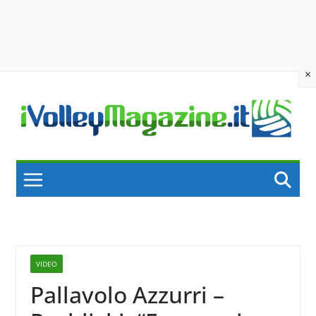
×
Skip
to
content
VIDEO
Pallavolo Azzurri –