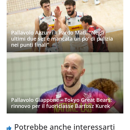
Pallavolo Azzurri – Pardo Mati: “Negli
ultimi due set è mancata un po’ di pulizia
nei punti finali”
Pallavolo Giappone – Tokyo Great Bears:
rinnovo per il fuoriclasse Bartosz Kurek
Potrebbe anche interessarti