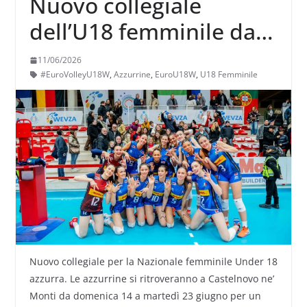
Nuovo collegiale
dell’U18 femminile dal
14 al 23 giugno a
11/06/2026
Castelnuovo ne’ Monti
#EuroVolleyU18W
,
Azzurrine
,
EuroU18W
,
U18 Femminile
Nuovo collegiale per la Nazionale femminile Under 18
azzurra. Le azzurrine si ritroveranno a Castelnovo ne’
Monti da domenica 14 a martedì 23 giugno per un