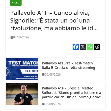
VIDEO
Pallavolo A1F – Cuneo al via,
Signorile: “È stata un po’ una
rivoluzione, ma abbiamo le idee
chiare siu cosa vogliamo fare”
07/08/2026
Pallavolo Azzurre – Test-match
Italia B-Grecia diretta streaming
06/08/2026
Pallavolo A1F – Brescia, Matteo
Solforati: “Siamo pronti a lottare e a
partire carichi sin dal primo giorno”
05/08/2026