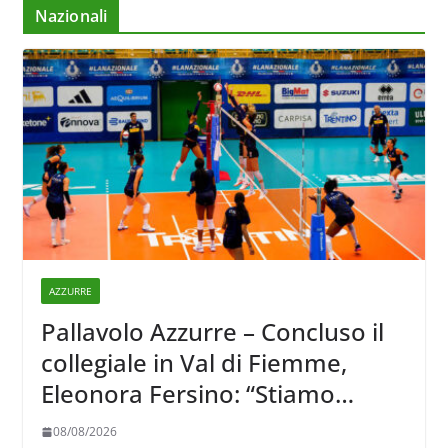
Nazionali
AZZURRE
Pallavolo Azzurre – Concluso il
collegiale in Val di Fiemme,
Eleonora Fersino: “Stiamo
lavorando su quei piccoli
08/08/2026