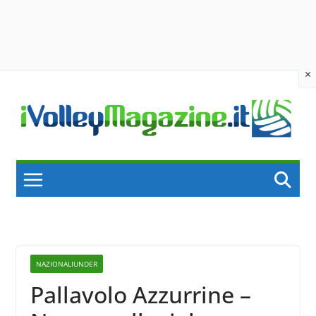
×
Skip
to
content
NAZIONALIUNDER
Pallavolo Azzurrine –