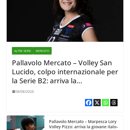
ALTRE SERIE
MERCATO
Pallavolo Mercato – Volley San
Lucido, colpo internazionale per
la Serie B2: arriva la
schiacciatrice lettone Kristine
08/08/2026
Teivane
Pallavolo Mercato – Marpesca Lory
Volley Pizzo: arriva la giovane italo–