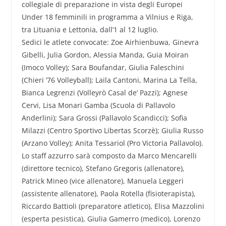
collegiale di preparazione in vista degli Europei
Under 18 femminili in programma a Vilnius e Riga,
tra Lituania e Lettonia, dall’1 al 12 luglio.
Sedici le atlete convocate: Zoe Airhienbuwa, Ginevra
Gibelli, Julia Gordon, Alessia Manda, Guia Moiran
(Imoco Volley); Sara Boufandar, Giulia Faleschini
(Chieri ’76 Volleyball); Laila Cantoni, Marina La Tella,
Bianca Legrenzi (Volleyrò Casal de’ Pazzi); Agnese
Cervi, Lisa Monari Gamba (Scuola di Pallavolo
Anderlini); Sara Grossi (Pallavolo Scandicci); Sofia
Milazzi (Centro Sportivo Libertas Scorzè); Giulia Russo
(Arzano Volley); Anita Tessariol (Pro Victoria Pallavolo).
Lo staff azzurro sarà composto da Marco Mencarelli
(direttore tecnico), Stefano Gregoris (allenatore),
Patrick Mineo (vice allenatore), Manuela Leggeri
(assistente allenatore), Paola Rotella (fisioterapista),
Riccardo Battioli (preparatore atletico), Elisa Mazzolini
(esperta pesistica), Giulia Gamerro (medico), Lorenzo