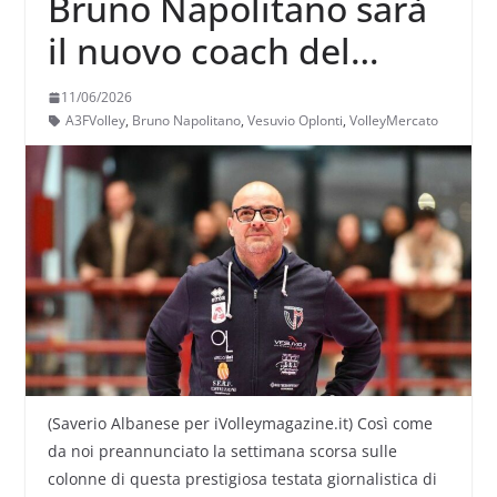
Bruno Napolitano sarà
il nuovo coach del
Vesuvio Oplonti di serie
11/06/2026
A3F
A3FVolley
,
Bruno Napolitano
,
Vesuvio Oplonti
,
VolleyMercato
(Saverio Albanese per iVolleymagazine.it) Così come
da noi preannunciato la settimana scorsa sulle
colonne di questa prestigiosa testata giornalistica di