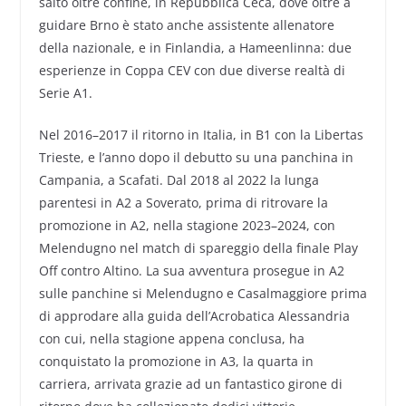
salto oltre confine, in Repubblica Ceca, dove oltre a
guidare Brno è stato anche assistente allenatore
della nazionale, e in Finlandia, a Hameenlinna: due
esperienze in Coppa CEV con due diverse realtà di
Serie A1.
Nel 2016–2017 il ritorno in Italia, in B1 con la Libertas
Trieste, e l’anno dopo il debutto su una panchina in
Campania, a Scafati. Dal 2018 al 2022 la lunga
parentesi in A2 a Soverato, prima di ritrovare la
promozione in A2, nella stagione 2023–2024, con
Melendugno nel match di spareggio della finale Play
Off contro Altino. La sua avventura prosegue in A2
sulle panchine si Melendugno e Casalmaggiore prima
di approdare alla guida dell’Acrobatica Alessandria
con cui, nella stagione appena conclusa, ha
conquistato la promozione in A3, la quarta in
carriera, arrivata grazie ad un fantastico girone di