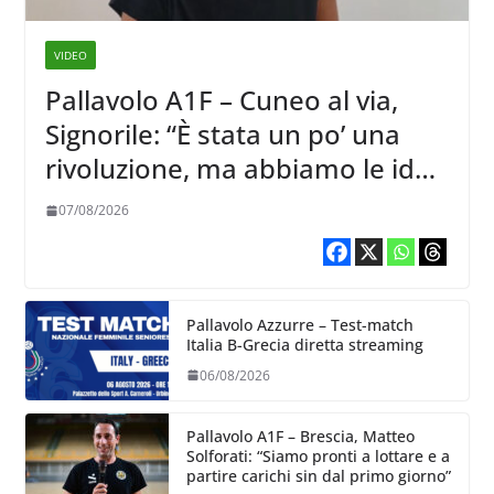
VIDEO
Pallavolo A1F – Cuneo al via,
Signorile: “È stata un po’ una
rivoluzione, ma abbiamo le idee
chiare siu cosa vogliamo fare”
07/08/2026
Pallavolo Azzurre – Test-match
Italia B-Grecia diretta streaming
06/08/2026
Pallavolo A1F – Brescia, Matteo
Solforati: “Siamo pronti a lottare e a
partire carichi sin dal primo giorno”