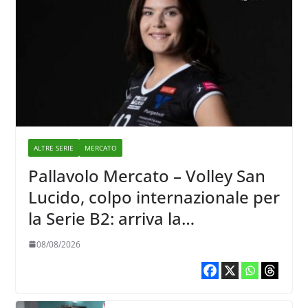
ALTRE SERIE
MERCATO
Pallavolo Mercato – Volley San
Lucido, colpo internazionale per
la Serie B2: arriva la
schiacciatrice lettone Kristine
08/08/2026
Teivane