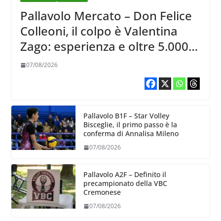
Pallavolo Mercato – Don Felice
Colleoni, il colpo è Valentina
Zago: esperienza e oltre 5.000
punti al servizio di Trescore
07/08/2026
Pallavolo B1F – Star Volley
Bisceglie, il primo passo è la
conferma di Annalisa Mileno
07/08/2026
Pallavolo A2F – Definito il
precampionato della VBC
Cremonese
07/08/2026