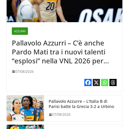
AZZURRI
Pallavolo Azzurri – C’è anche
Pardo Mati tra i nuovi talenti
“esplosi” nella VNL 2026 per
Volleyball World
07/08/2026
Pallavolo Azzurre – L’Italia B di
Parisi batte la Grecia 3-2 a Urbino
07/08/2026