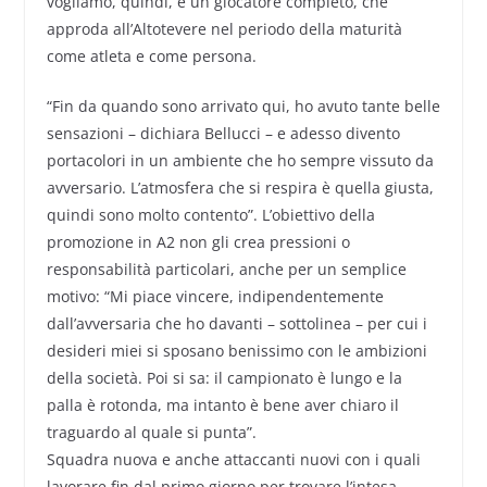
vogliamo, quindi, è un giocatore completo, che
approda all’Altotevere nel periodo della maturità
come atleta e come persona.
“Fin da quando sono arrivato qui, ho avuto tante belle
sensazioni – dichiara Bellucci – e adesso divento
portacolori in un ambiente che ho sempre vissuto da
avversario. L’atmosfera che si respira è quella giusta,
quindi sono molto contento”. L’obiettivo della
promozione in A2 non gli crea pressioni o
responsabilità particolari, anche per un semplice
motivo: “Mi piace vincere, indipendentemente
dall’avversaria che ho davanti – sottolinea – per cui i
desideri miei si sposano benissimo con le ambizioni
della società. Poi si sa: il campionato è lungo e la
palla è rotonda, ma intanto è bene aver chiaro il
traguardo al quale si punta”.
Squadra nuova e anche attaccanti nuovi con i quali
lavorare fin dal primo giorno per trovare l’intesa,