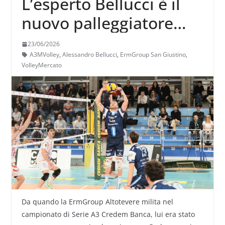
L’esperto Bellucci è il
nuovo palleggiatore
dell’ErmGroup
23/06/2026
Altotevere
A3MVolley
,
Alessandro Bellucci
,
ErmGroup San Giustino
,
VolleyMercato
Da quando la ErmGroup Altotevere milita nel
campionato di Serie A3 Credem Banca, lui era stato