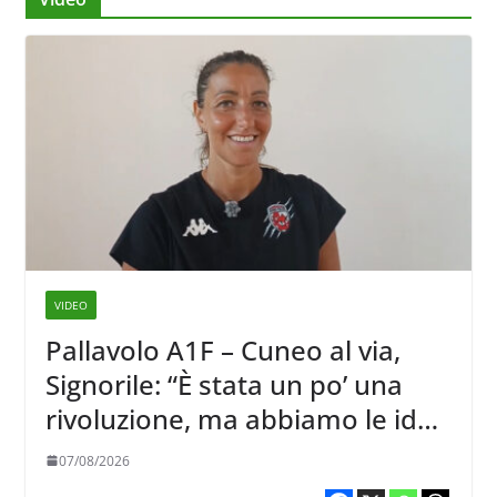
VIDEO
Pallavolo A1F – Cuneo al via,
Signorile: “È stata un po’ una
rivoluzione, ma abbiamo le idee
chiare siu cosa vogliamo fare”
07/08/2026