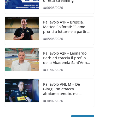
diretta streaming
06/08/2026
Pallavolo A1F – Brescia,
Matteo Solforati: “Siamo
pronti a lottare e a partire
carichi sin dal primo
05/08/2026
giorno”
Pallavolo A2F – Leonardo
Barbieri traccia il profilo
della Akademia Sant’Anna
2026/27
31/07/2026
Pallavolo VNL M – De
Giorgi: “In attacco
abbiamo tenuto, ma
siamo stati penalizzati
30/07/2026
dalla prestazione in
ricezione, è la prima volta”