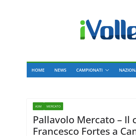
Skip
to
content
HOME
NEWS
CAMPIONATI
NAZION
A3M
MERCATO
Pallavolo Mercato – Il
Francesco Fortes a C