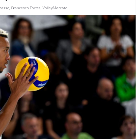
basso
,
Francesco Fortes
,
VolleyMercato