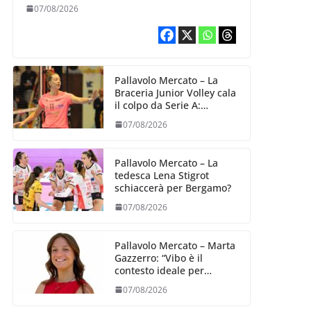
07/08/2026
Pallavolo Mercato – La
Braceria Junior Volley cala
il colpo da Serie A:
Barbara Varaldo è il nuovo
07/08/2026
riferimento dell’attacco
gialloviola
Pallavolo Mercato – La
tedesca Lena Stigrot
schiaccerà per Bergamo?
07/08/2026
Pallavolo Mercato – Marta
Gazzerro: “Vibo è il
contesto ideale per
crescere e mettermi alla
07/08/2026
prova”