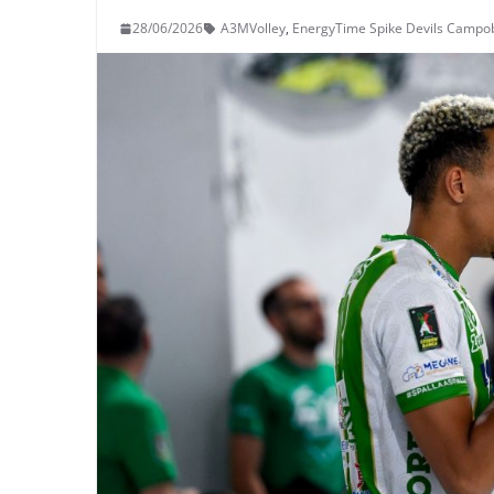
28/06/2026
A3MVolley
,
EnergyTime Spike Devils Campo