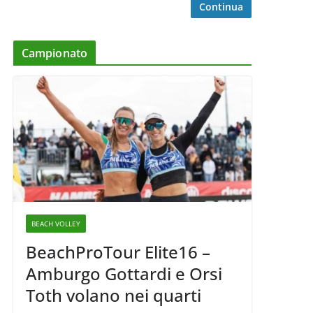
Continua
Campionato
BEACH VOLLEY
BeachProTour Elite16 –
Amburgo Gottardi e Orsi
Toth volano nei quarti