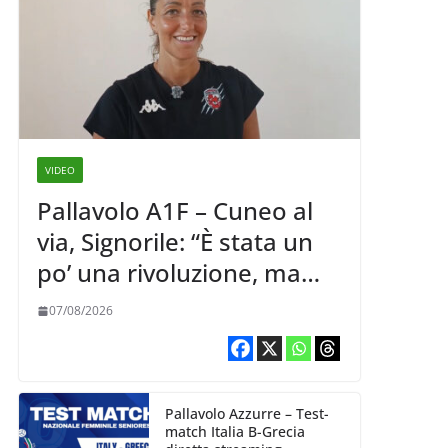
VIDEO
Pallavolo A1F – Cuneo al
via, Signorile: “È stata un
po’ una rivoluzione, ma
abbiamo le idee chiare siu
07/08/2026
cosa vogliamo fare”
Pallavolo Azzurre – Test-
match Italia B-Grecia