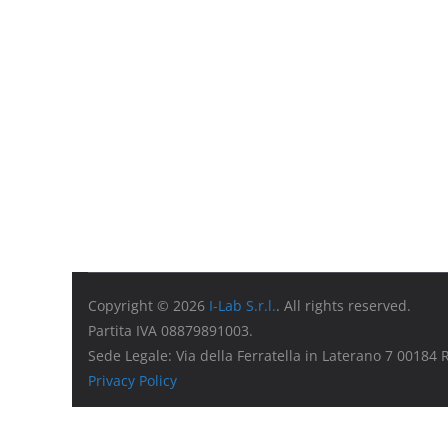
Copyright © 2026
I-Lab S.r.l.
. All rights reserved.
Partita IVA 08879891003.
Sede Legale: Via della Ferratella in Laterano 7 00184
Privacy Policy