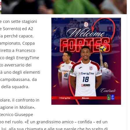
e con sette stagioni
 e Sorrento) ed A2
la perché capace,
 campionato, Coppa
diretto a Francesco
nico degli EnergyTime
to avversario dei
rà uno degli elementi
ia campobassana, da
i della squadra.
lare, il confronto in
tagione in Molise»,
 tecnico Giuseppe
mpo nel ruolo. «È un grandissimo amico – confida – ed un
lui, alla sua chiamata e alle sue parole che ho scelto di