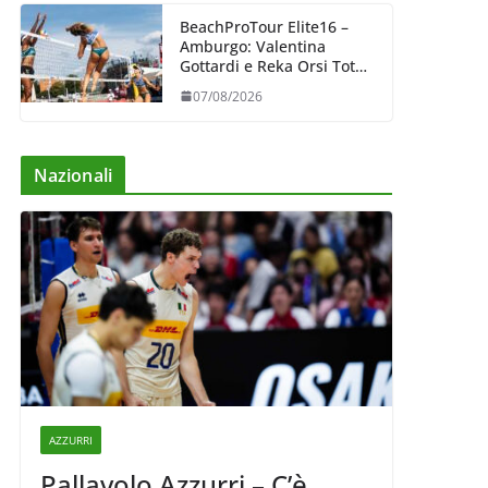
BeachProTour Elite16 –
Amburgo: Valentina
Gottardi e Reka Orsi Toth
partenza lanciata
07/08/2026
Nazionali
AZZURRI
Pallavolo Azzurri – C’è