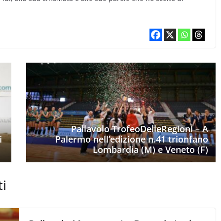
Pallavolo TrofeoDelleRegioni – A
i
Palermo nell’edizione n.41 trionfano
Lombardia (M) e Veneto (F)
ti