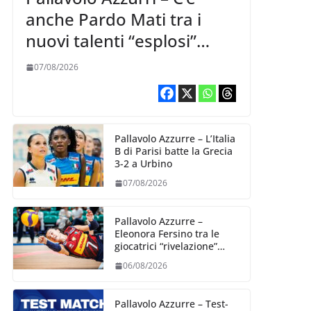
anche Pardo Mati tra i
nuovi talenti “esplosi”
nella VNL 2026 per
07/08/2026
Volleyball World
Pallavolo Azzurre – L’Italia
B di Parisi batte la Grecia
3-2 a Urbino
07/08/2026
Pallavolo Azzurre –
Eleonora Fersino tra le
giocatrici “rivelazione”
della VNL 2026 per
06/08/2026
Volleyball World
Pallavolo Azzurre – Test-