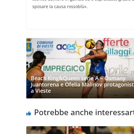
sposare la causa rossoblù».
Beach King&Queen serie A – Osmany
Juantorena e Ofelia Malinov protagonist
a Vieste
Potrebbe anche interessar