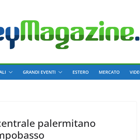
ALI
GRANDI EVENTI
ESTERO
MERCATO
VID
 centrale palermitano
ampobasso