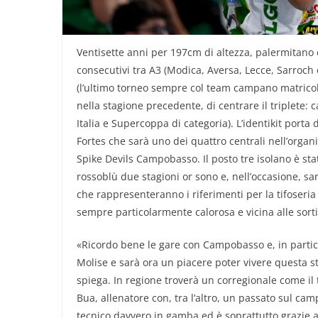
Ventisette anni per 197cm di altezza, palermitano 
consecutivi tra A3 (Modica, Aversa, Lecce, Sarroch
(l’ultimo torneo sempre col team campano matrico
nella stagione precedente, di centrare il triplete:
Italia e Supercoppa di categoria). L’identikit porta 
Fortes che sarà uno dei quattro centrali nell’orga
Spike Devils Campobasso. Il posto tre isolano è sta
rossoblù due stagioni or sono e, nell’occasione, sa
che rappresenteranno i riferimenti per la tifoser
sempre particolarmente calorosa e vicina alle sort
«Ricordo bene le gare con Campobasso e, in partico
Molise e sarà ora un piacere poter vivere questa s
spiega. In regione troverà un corregionale come il
Bua, allenatore con, tra l’altro, un passato sul ca
tecnico davvero in gamba ed è soprattutto grazie a 