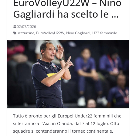
EuroVolleyU22W – Nino
Gagliardi ha scelto le 14
Azzurrine che
02/07/2026
disputeranno il torneo
Azzurrine
,
EuroVolleyU22W
,
Nino Gagliardi
,
U22 femminile
continentale
Tutto è pronto per gli Europei Under22 femminili che
si terranno a L’Aia, in Olanda, dal 7 al 12 luglio. Otto
squadre si contenderanno il torneo continentale,