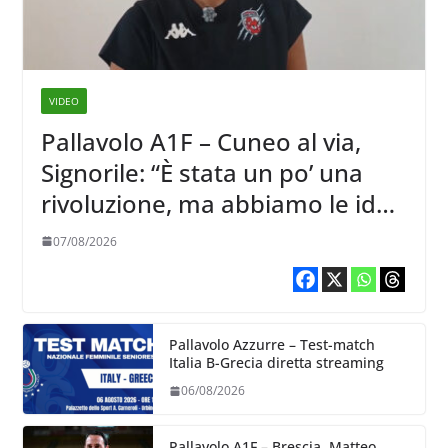
VIDEO
Pallavolo A1F – Cuneo al via,
Signorile: “È stata un po’ una
rivoluzione, ma abbiamo le idee
chiare siu cosa vogliamo fare”
07/08/2026
Pallavolo Azzurre – Test-match
Italia B-Grecia diretta streaming
06/08/2026
Pallavolo A1F – Brescia, Matteo