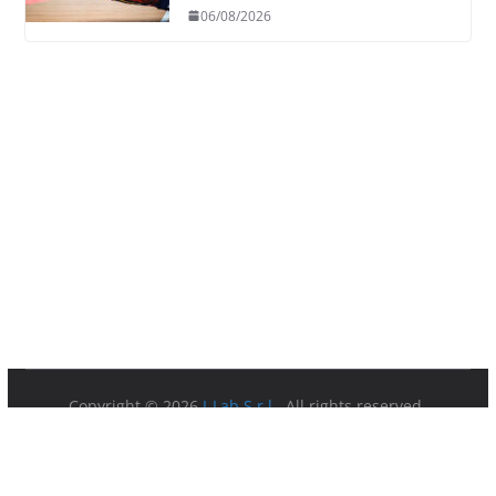
06/08/2026
Copyright © 2026
I-Lab S.r.l.
. All rights reserved.
Partita IVA 08879891003.
Sede Legale: Via della Ferratella in Laterano 7 00184 Roma.
Privacy Policy