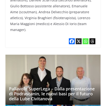
allenatore), Daniele Sciarrotta (secondo allenatore),
Giulio Bottosso (assistente allenatore), Emanuele
Aime (scoutman), Andrea Delvecchio (preparatore
atletico), Virginia Braghieri (fisioterapista), Lorenzo
Maria Maggioni (medico) e Alessio Di Iorio (team
manager).
Pallavolo SuperLega – Dalla presentazione
di Podrascanin, le nuovi basi per il futuro
della Lube Civitanova