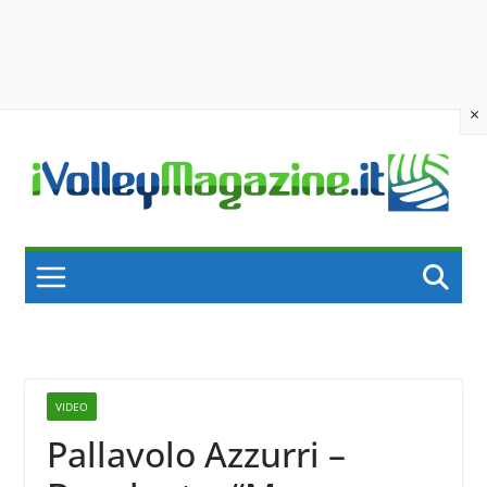
×
Skip
to
content
VIDEO
Pallavolo Azzurri –