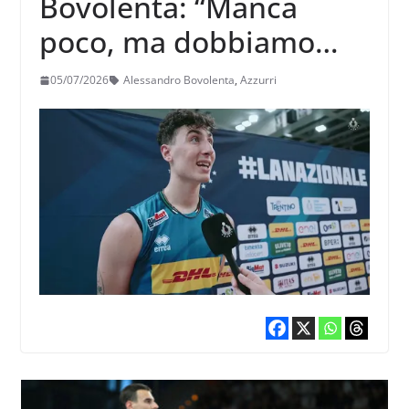
Bovolenta: “Manca
poco, ma dobbiamo
lavorare passo dopo
05/07/2026
Alessandro Bovolenta
,
Azzurri
passo”