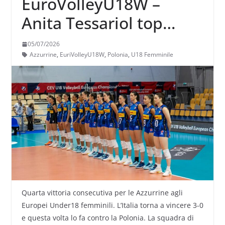
EuroVolleyU18W –
Anita Tessariol top
scorer nella vittoria n.4
05/07/2026
dell’Italia
Azzurrine
,
EuriVolleyU18W
,
Polonia
,
U18 Femminile
Quarta vittoria consecutiva per le Azzurrine agli
Europei Under18 femminili. L’Italia torna a vincere 3-0
e questa volta lo fa contro la Polonia. La squadra di