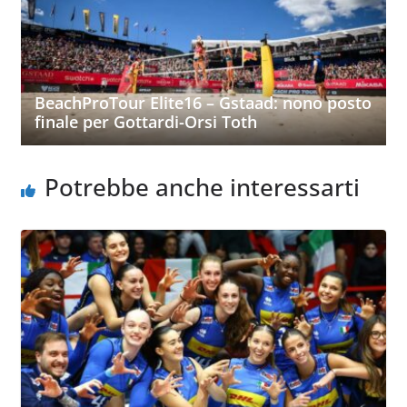
BeachProTour Elite16 – Gstaad: nono posto
finale per Gottardi-Orsi Toth
Potrebbe anche interessarti