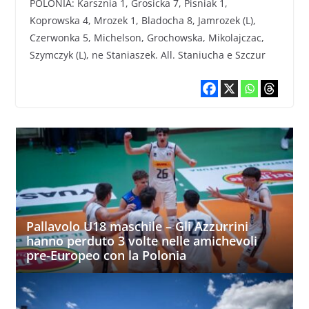
POLONIA: Karsznia 1, Grosicka 7, Pisniak 1,
Koprowska 4, Mrozek 1, Bladocha 8, Jamrozek (L),
Czerwonka 5, Michelson, Grochowska, Mikolajczac,
Szymczyk (L), ne Staniaszek. All. Staniucha e Szczur
Pallavolo U18 maschile – Gli Azzurrini
hanno perduto 3 volte nelle amichevoli
pre-Europeo con la Polonia