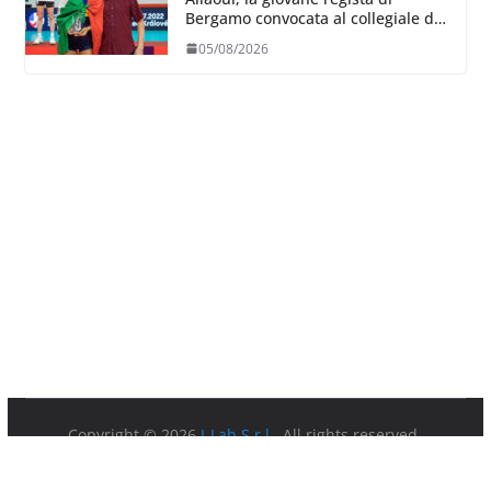
Bergamo convocata al collegiale di
Cavalese
05/08/2026
Copyright © 2026
I-Lab S.r.l.
. All rights reserved.
Partita IVA 08879891003.
Sede Legale: Via della Ferratella in Laterano 7 00184 Roma.