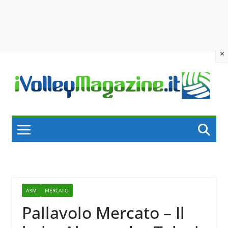
×
Skip
to
content
A3M
MERCATO
Pallavolo Mercato – Il