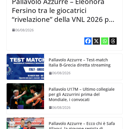
Pallavolo Azzurre – Eleonora
Fersino tra le giocatrici
“rivelazione” della VNL 2026 per
Volleyball World
06/08/2026
Pallavolo Azzurre – Test-match
Italia B-Grecia diretta streaming
06/08/2026
Pallavolo U17M – Ultimo collegiale
per gli Azzurrini prima del
Mondiale, i convocati
06/08/2026
Pallavolo Azzurre – Ecco chi è Safa
Allaoui, la giovane regista di