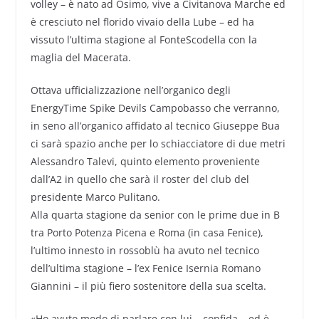
volley – è nato ad Osimo, vive a Civitanova Marche ed
è cresciuto nel florido vivaio della Lube – ed ha
vissuto l’ultima stagione al FonteScodella con la
maglia del Macerata.
Ottava ufficializzazione nell’organico degli
EnergyTime Spike Devils Campobasso che verranno,
in seno all’organico affidato al tecnico Giuseppe Bua
ci sarà spazio anche per lo schiacciatore di due metri
Alessandro Talevi, quinto elemento proveniente
dall’A2 in quello che sarà il roster del club del
presidente Marco Pulitano.
Alla quarta stagione da senior con le prime due in B
tra Porto Potenza Picena e Roma (in casa Fenice),
l’ultimo innesto in rossoblù ha avuto nel tecnico
dell’ultima stagione – l’ex Fenice Isernia Romano
Giannini – il più fiero sostenitore della sua scelta.
«Ho avuto modo di parlare con lui – confida – ed è