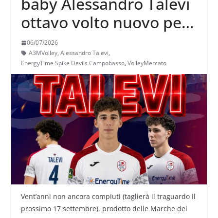
baby Alessandro Talevi
ottavo volto nuovo per
Campobasso
06/07/2026
A3MVolley
,
Alessandro Talevi
,
EnergyTime Spike Devils Campobasso
,
VolleyMercato
Vent’anni non ancora compiuti (taglierà il traguardo il
prossimo 17 settembre), prodotto delle Marche del