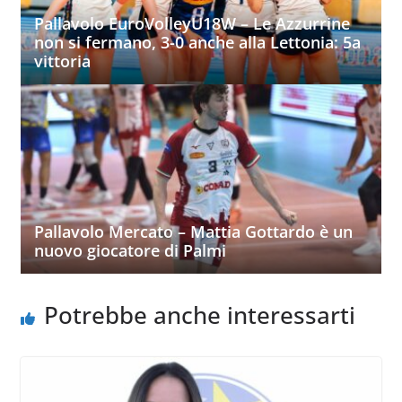
Pallavolo EuroVolleyU18W – Le Azzurrine
non si fermano, 3-0 anche alla Lettonia: 5a
vittoria
Pallavolo Mercato – Mattia Gottardo è un
nuovo giocatore di Palmi
Potrebbe anche interessarti