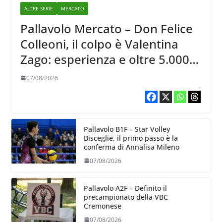
ALTRE SERIE
MERCATO
Pallavolo Mercato – Don Felice
Colleoni, il colpo è Valentina
Zago: esperienza e oltre 5.000
punti al servizio di Trescore
07/08/2026
Pallavolo B1F – Star Volley
Bisceglie, il primo passo è la
conferma di Annalisa Mileno
07/08/2026
Pallavolo A2F – Definito il
precampionato della VBC
Cremonese
07/08/2026