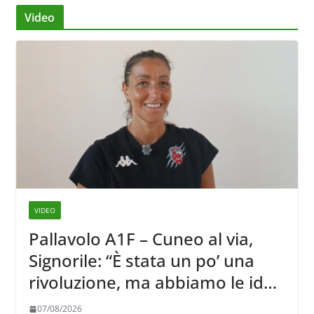
Video
VIDEO
Pallavolo A1F – Cuneo al via,
Signorile: “È stata un po’ una
rivoluzione, ma abbiamo le idee
chiare siu cosa vogliamo fare”
07/08/2026