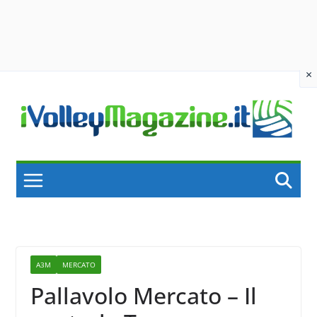
×
Skip
to
content
A3M
MERCATO
Pallavolo Mercato – Il