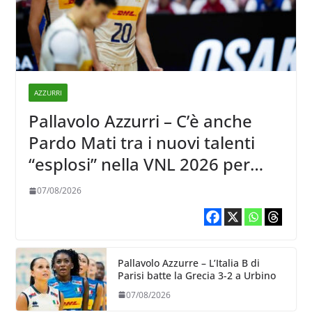
AZZURRI
Pallavolo Azzurri – C’è anche
Pardo Mati tra i nuovi talenti
“esplosi” nella VNL 2026 per
Volleyball World
07/08/2026
Pallavolo Azzurre – L’Italia B di
Parisi batte la Grecia 3-2 a Urbino
07/08/2026