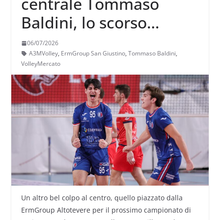
centrale Tommaso
Baldini, lo scorso
campionato a Siena,
06/07/2026
ingaggiato
A3MVolley
,
ErmGroup San Giustino
,
Tommaso Baldini
,
VolleyMercato
dall’ErmGroup
Un altro bel colpo al centro, quello piazzato dalla
ErmGroup Altotevere per il prossimo campionato di