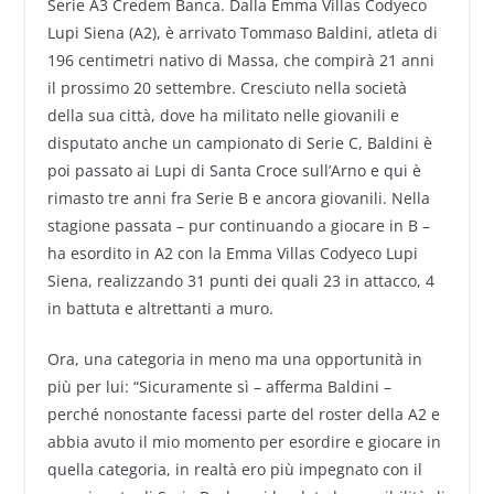
Serie A3 Credem Banca. Dalla Emma Villas Codyeco
Lupi Siena (A2), è arrivato Tommaso Baldini, atleta di
196 centimetri nativo di Massa, che compirà 21 anni
il prossimo 20 settembre. Cresciuto nella società
della sua città, dove ha militato nelle giovanili e
disputato anche un campionato di Serie C, Baldini è
poi passato ai Lupi di Santa Croce sull’Arno e qui è
rimasto tre anni fra Serie B e ancora giovanili. Nella
stagione passata – pur continuando a giocare in B –
ha esordito in A2 con la Emma Villas Codyeco Lupi
Siena, realizzando 31 punti dei quali 23 in attacco, 4
in battuta e altrettanti a muro.
Ora, una categoria in meno ma una opportunità in
più per lui: “Sicuramente sì – afferma Baldini –
perché nonostante facessi parte del roster della A2 e
abbia avuto il mio momento per esordire e giocare in
quella categoria, in realtà ero più impegnato con il