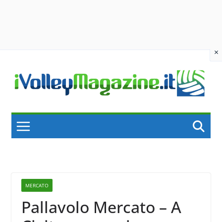
×
Skip
to
content
MERCATO
Pallavolo Mercato – A