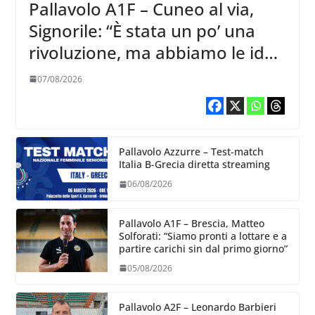
Pallavolo A1F – Cuneo al via,
Signorile: “È stata un po’ una
rivoluzione, ma abbiamo le idee
chiare siu cosa vogliamo fare”
07/08/2026
Pallavolo Azzurre – Test-match
Italia B-Grecia diretta streaming
06/08/2026
Pallavolo A1F – Brescia, Matteo
Solforati: “Siamo pronti a lottare e a
partire carichi sin dal primo giorno”
05/08/2026
Pallavolo A2F – Leonardo Barbieri