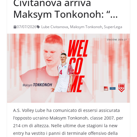
Civitanova arriva
Maksym Tonkonoh: “Mi
aspetto di proseguire
07/07/2026
Lube Civitanova
,
Maksym Tonkonoh
,
SuperLega
con decisione il
percorso di crescita
cominciato a Fano”
A.S. Volley Lube ha comunicato di essersi assicurata
l’opposto ucraino Maksym Tonkonoh, classe 2007, per
214 cm di altezza. Nelle ultime due stagioni la new
entry ha vestito i panni di terminale offensivo della