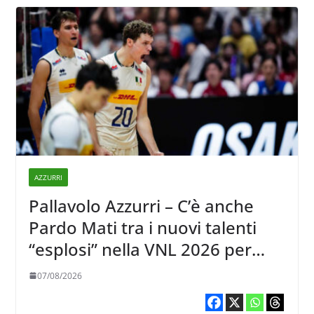
AZZURRI
Pallavolo Azzurri – C’è anche
Pardo Mati tra i nuovi talenti
“esplosi” nella VNL 2026 per
Volleyball World
07/08/2026