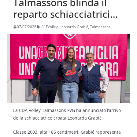
Talmassons blinda il
reparto schiacciatrici
con l’ingaggio della
07/07/2026
A1FVolley
,
Leonarda Grabić
,
Talmassons
croata Leonarda Grabić
La CDA Volley Talmassons FVG ha annunciato l’arrivo
della schiacciatrice croata Leonarda Grabić.
Classe 2003, alta 186 centimetri, Grabić rappresenta