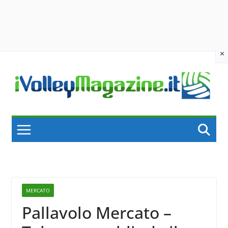
×
Skip
to
content
MERCATO
Pallavolo Mercato –