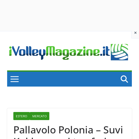
×
Skip
to
content
ESTERO
MERCATO
Pallavolo Polonia – Suvi