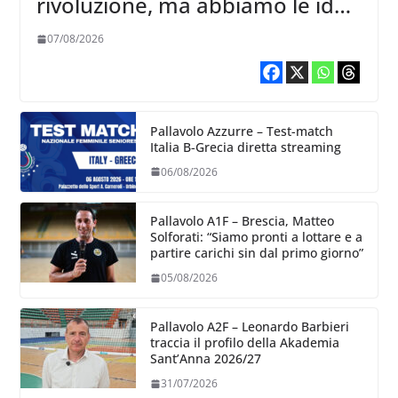
rivoluzione, ma abbiamo le idee
chiare siu cosa vogliamo fare”
07/08/2026
Pallavolo Azzurre – Test-match
Italia B-Grecia diretta streaming
06/08/2026
Pallavolo A1F – Brescia, Matteo
Solforati: “Siamo pronti a lottare e a
partire carichi sin dal primo giorno”
05/08/2026
Pallavolo A2F – Leonardo Barbieri
traccia il profilo della Akademia
Sant’Anna 2026/27
31/07/2026