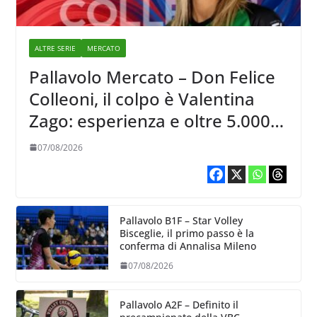
ALTRE SERIE
MERCATO
Pallavolo Mercato – Don Felice
Colleoni, il colpo è Valentina
Zago: esperienza e oltre 5.000
punti al servizio di Trescore
07/08/2026
Pallavolo B1F – Star Volley
Bisceglie, il primo passo è la
conferma di Annalisa Mileno
07/08/2026
Pallavolo A2F – Definito il