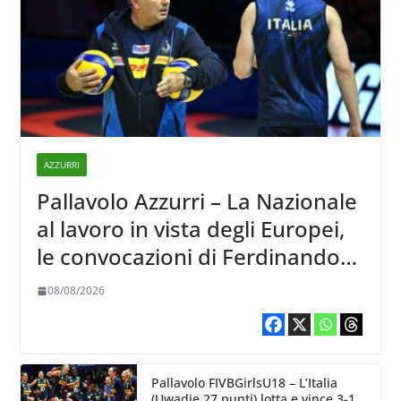
AZZURRI
Pallavolo Azzurri – La Nazionale
al lavoro in vista degli Europei,
le convocazioni di Ferdinando
De Giorgi
08/08/2026
Pallavolo FIVBGirlsU18 – L’Italia
(Uwadie 27 punti) lotta e vince 3-1