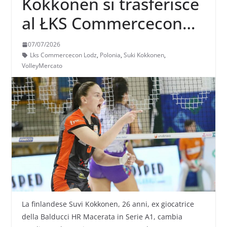
Kokkonen si trasferisce
al ŁKS Commercecon
Łódź
07/07/2026
Lks Commercecon Lodz
,
Polonia
,
Suki Kokkonen
,
VolleyMercato
La finlandese Suvi Kokkonen, 26 anni, ex giocatrice
della Balducci HR Macerata in Serie A1, cambia