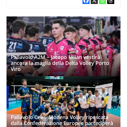
Pallavolo A2M – Jacopo Milan vestirà
ancora la maglia della Delta Volley Porto
Viro
Pallavolo Cev – Modena Volley ripescata
dalla Confederazione Europee parteciperà