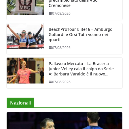
precampionato della VBC
Cremonese
07/08/2026
BeachProTour Elite16 – Amburgo
Gottardi e Orsi Toth volano nei
quarti
07/08/2026
Pallavolo Mercato – La Braceria
Junior Volley cala il colpo da Serie
A: Barbara Varaldo è il nuovo
riferimento dell’attacco gialloviola
07/08/2026
Nazionali