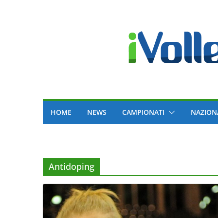
Skip
to
content
HOME
NEWS
CAMPIONATI
NAZION
Antidoping