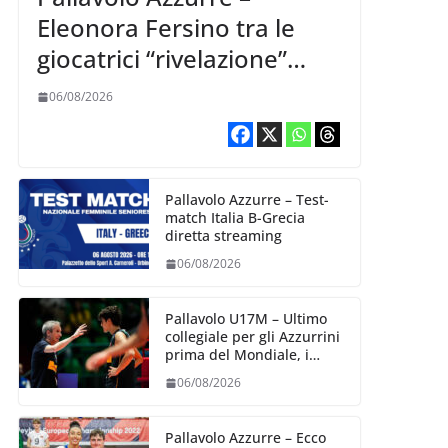
Eleonora Fersino tra le
giocatrici “rivelazione”
della VNL 2026 per
06/08/2026
Volleyball World
Pallavolo Azzurre – Test-
match Italia B-Grecia
diretta streaming
06/08/2026
Pallavolo U17M – Ultimo
collegiale per gli Azzurrini
prima del Mondiale, i
convocati
06/08/2026
Pallavolo Azzurre – Ecco