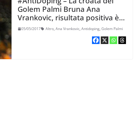
#AntiDoping – La croata del
Golem Palmi Bruna Ana
Vrankovic, risultata positiva è
stata sospesa
05/05/2017
Altro
,
Ana Vrankovic
,
Antidoping
,
Golem Palmi