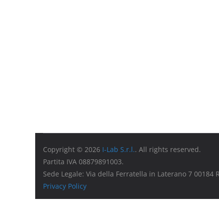
Copyright © 2026
I-Lab S.r.l.
. All rights reserved.
Partita IVA 08879891003.
Sede Legale: Via della Ferratella in Laterano 7 00184
Privacy Policy