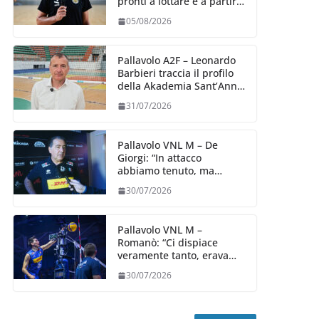
pronti a lottare e a partire
carichi sin dal primo
05/08/2026
giorno”
Pallavolo A2F – Leonardo
Barbieri traccia il profilo
della Akademia Sant’Anna
2026/27
31/07/2026
Pallavolo VNL M – De
Giorgi: “In attacco
abbiamo tenuto, ma
siamo stati penalizzati
30/07/2026
dalla prestazione in
ricezione, è la prima volta”
Pallavolo VNL M –
Romanò: “Ci dispiace
veramente tanto, eravamo
qui per fare di più,
30/07/2026
impareremo”