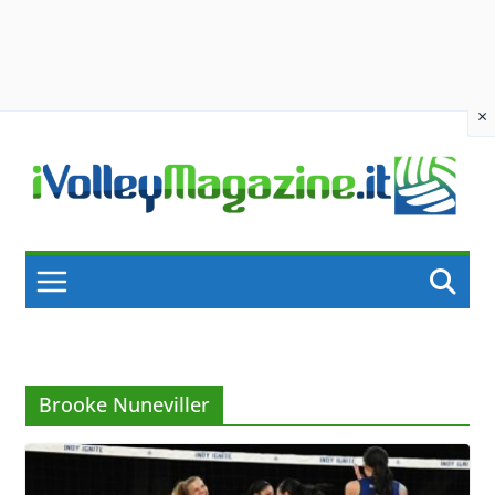
×
Skip
to
content
Brooke Nuneviller