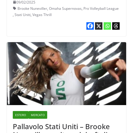
09/02/2025
Thrill
Brooke Nuneviller
,
Omaha Supernovas
,
Pro Volleyball League
,
Stati Uniti
,
Vegas Thrill
ESTERO
MERCATO
Pallavolo Stati Uniti – Brooke