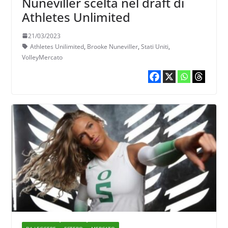
Nuneviller scelta nel draft di
Athletes Unlimited
21/03/2023
Athletes Unilimited
,
Brooke Nuneviller
,
Stati Uniti
,
VolleyMercato