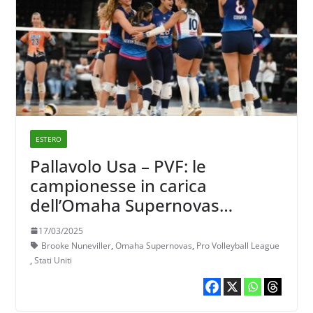
ESTERO
Pallavolo Usa – PVF: le
campionesse in carica
dell’Omaha Supernovas
sempre al vertice, Brooke
17/03/2025
Nuneviller prima nella storia a
Brooke Nuneviller
,
Omaha Supernovas
,
Pro Volleyball League
fare 500 attacchi e 500 difese
,
Stati Uniti
nella League