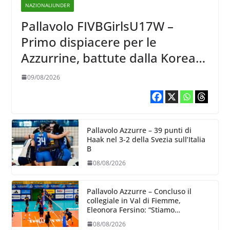
NAZIONALIUNDER
Pallavolo FIVBGirlsU17W –
Primo dispiacere per le
Azzurrine, battute dalla Korea
3-1
09/08/2026
Pallavolo Azzurre – 39 punti di
Haak nel 3-2 della Svezia sull’Italia
B
08/08/2026
Pallavolo Azzurre – Concluso il
collegiale in Val di Fiemme,
Eleonora Fersino: “Stiamo
lavorando su quei piccoli dettagli
08/08/2026
dove poter migliorare”.