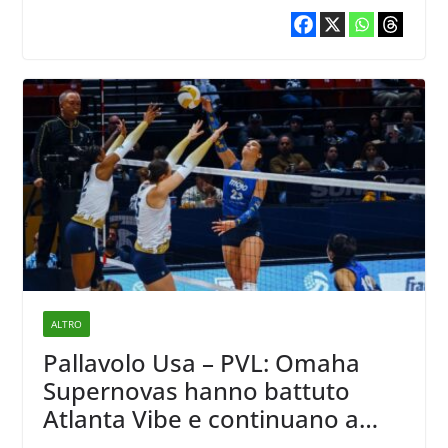
ALTRO
Pallavolo Usa – PVL: Omaha
Supernovas hanno battuto
Atlanta Vibe e continuano a
braccare la capolista Vegas