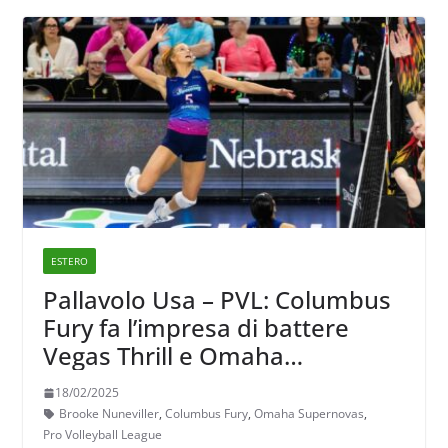
ESTERO
Pallavolo Usa – PVL: Columbus
Fury fa l’impresa di battere
Vegas Thrill e Omaha
Supernovas passa al primo
18/02/2025
posto del ranking
Brooke Nuneviller
,
Columbus Fury
,
Omaha Supernovas
,
Pro Volleyball League