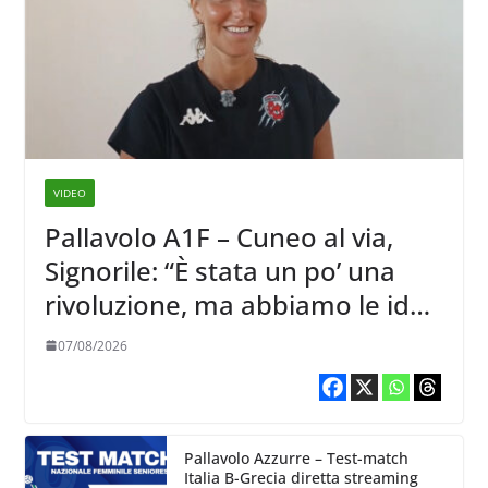
VIDEO
Pallavolo A1F – Cuneo al via,
Signorile: “È stata un po’ una
rivoluzione, ma abbiamo le idee
chiare siu cosa vogliamo fare”
07/08/2026
Pallavolo Azzurre – Test-match
Italia B-Grecia diretta streaming