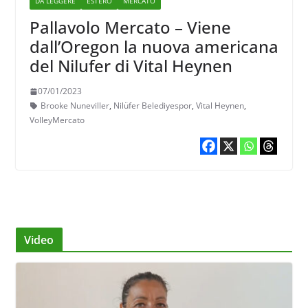
DA LEGGERE
ESTERO
MERCATO
Pallavolo Mercato – Viene
dall’Oregon la nuova americana
del Nilufer di Vital Heynen
07/01/2023
Brooke Nuneviller
,
Nilüfer Belediyespor
,
Vital Heynen
,
VolleyMercato
Video