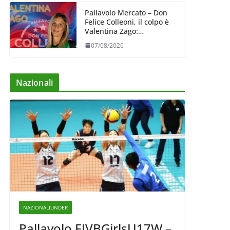
Pallavolo Mercato – Don
Felice Colleoni, il colpo è
Valentina Zago:
esperienza e oltre 5.000
07/08/2026
punti al servizio di
Trescore
Nazionali
NAZIONALIUNDER
Pallavolo FIVBGirlsU17W –