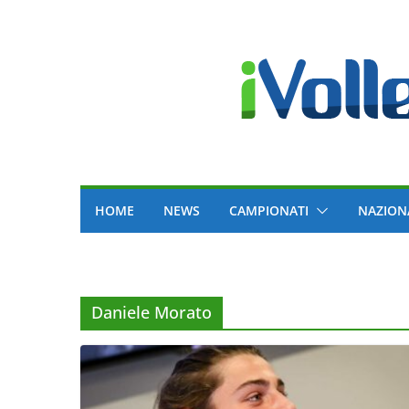
Skip
to
content
HOME
NEWS
CAMPIONATI
NAZION
Daniele Morato