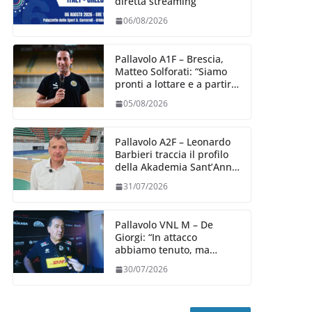
diretta streaming
06/08/2026
Pallavolo A1F – Brescia,
Matteo Solforati: “Siamo
pronti a lottare e a partire
carichi sin dal primo
05/08/2026
giorno”
Pallavolo A2F – Leonardo
Barbieri traccia il profilo
della Akademia Sant’Anna
2026/27
31/07/2026
Pallavolo VNL M – De
Giorgi: “In attacco
abbiamo tenuto, ma
siamo stati penalizzati
30/07/2026
dalla prestazione in
ricezione, è la prima volta”