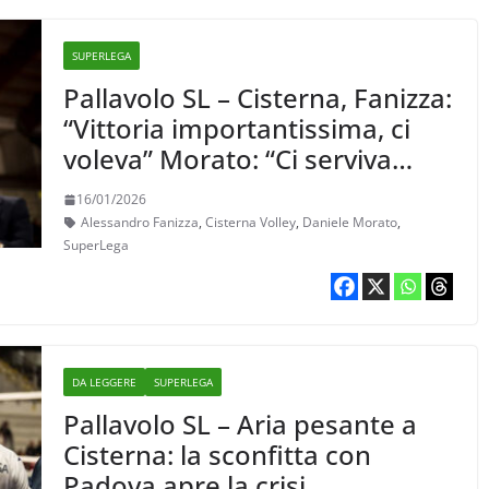
SUPERLEGA
Pallavolo SL – Cisterna, Fanizza:
“Vittoria importantissima, ci
voleva” Morato: “Ci serviva
riacquistare convinzioni”
16/01/2026
Alessandro Fanizza
,
Cisterna Volley
,
Daniele Morato
,
SuperLega
DA LEGGERE
SUPERLEGA
Pallavolo SL – Aria pesante a
Cisterna: la sconfitta con
Padova apre la crisi