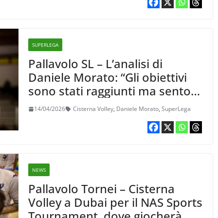
SUPERLEGA
Pallavolo SL – L’analisi di
Daniele Morato: “Gli obiettivi
sono stati raggiunti ma sento
di aver fatto a livello personale
14/04/2026
Cisterna Volley
,
Daniele Morato
,
SuperLega
la mia peggiore stagione.
Tuttavia, so da dove ripartire”
NEWS
Pallavolo Tornei – Cisterna
Volley a Dubai per il NAS Sports
Tournament, dove giocherà