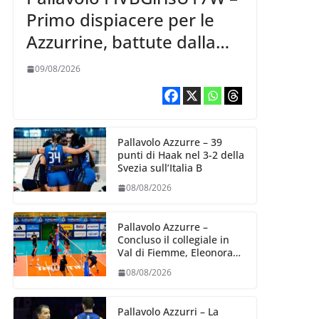
Primo dispiacere per le
Azzurrine, battute dalla
Korea 3-1
09/08/2026
Pallavolo Azzurre – 39
punti di Haak nel 3-2 della
Svezia sull’Italia B
08/08/2026
Pallavolo Azzurre –
Concluso il collegiale in
Val di Fiemme, Eleonora
Fersino: “Stiamo lavorando
08/08/2026
su quei piccoli dettagli
dove poter migliorare”.
Pallavolo Azzurri – La