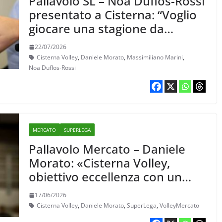
Pallavolo SL – Noà Duflos-Rossi
presentato a Cisterna: “Voglio
giocare una stagione da
protagonista”
22/07/2026
Cisterna Volley
,
Daniele Morato
,
Massimiliano Marini
,
Noa Duflos-Rossi
MERCATO
SUPERLEGA
Pallavolo Mercato – Daniele
Morato: «Cisterna Volley,
obiettivo eccellenza con un
roster più fisico e motivato»
17/06/2026
Cisterna Volley
,
Daniele Morato
,
SuperLega
,
VolleyMercato