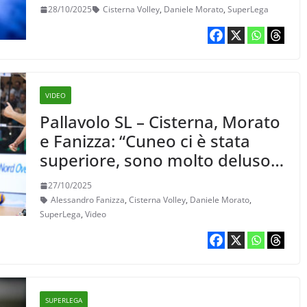
vincere”
28/10/2025
Cisterna Volley
,
Daniele Morato
,
SuperLega
VIDEO
Pallavolo SL – Cisterna, Morato
e Fanizza: “Cuneo ci è stata
superiore, sono molto deluso,
torneremo in palestra con
27/10/2025
tanta voglia di lavorare”
Alessandro Fanizza
,
Cisterna Volley
,
Daniele Morato
,
SuperLega
,
Video
SUPERLEGA