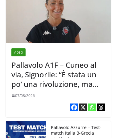
VIDEO
Pallavolo A1F – Cuneo al
via, Signorile: “È stata un
po’ una rivoluzione, ma
abbiamo le idee chiare siu
07/08/2026
cosa vogliamo fare”
Pallavolo Azzurre – Test-
match Italia B-Grecia