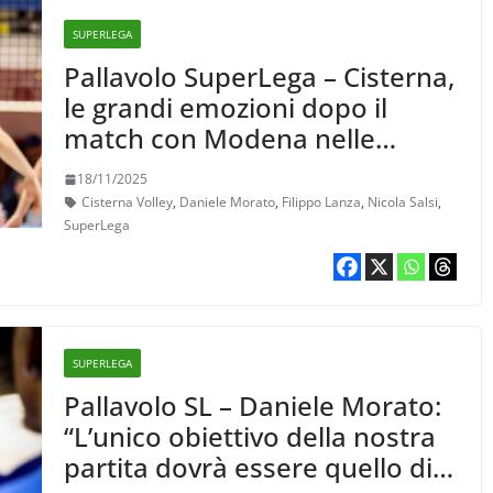
SUPERLEGA
Pallavolo SuperLega – Cisterna,
le grandi emozioni dopo il
match con Modena nelle
parole dei protagonisti
18/11/2025
Cisterna Volley
,
Daniele Morato
,
Filippo Lanza
,
Nicola Salsi
,
SuperLega
SUPERLEGA
Pallavolo SL – Daniele Morato:
“L’unico obiettivo della nostra
partita dovrà essere quello di