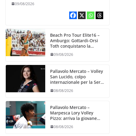
Bologna
09/08/2026
Beach Pro Tour Elite16 –
Amburgo: Gottardi-Orsi
Toth conquistano la
semifinale
09/08/2026
Pallavolo Mercato – Volley
San Lucido, colpo
internazionale per la Serie
B2: arriva la schiacciatrice
08/08/2026
lettone Kristine Teivane
Pallavolo Mercato –
Marpesca Lory Volley
Pizzo: arriva la giovane
italo–brasiliana Any
08/08/2026
Gabrielle Milano