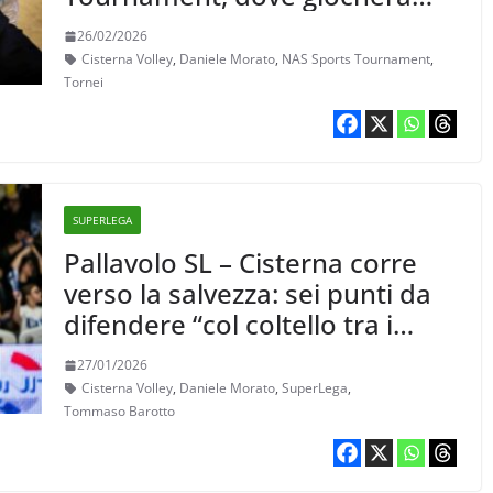
anche Cuneo
26/02/2026
Cisterna Volley
,
Daniele Morato
,
NAS Sports Tournament
,
Tornei
SUPERLEGA
Pallavolo SL – Cisterna corre
verso la salvezza: sei punti da
difendere “col coltello tra i
denti”
27/01/2026
Cisterna Volley
,
Daniele Morato
,
SuperLega
,
Tommaso Barotto