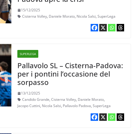
15/12/2025
Cisterna Volley
,
Daniele Morato
,
Nicola Salsi
,
SuperLega
SUPERLEGA
Pallavolo SL – Cisterna-Padova:
per i pontini l’occasione del
sorpasso
13/12/2025
Candido Grande
,
Cisterna Volley
,
Daniele Morato
,
Jacopo Cuttini
,
Nicola Salsi
,
Pallavolo Padova
,
SuperLega