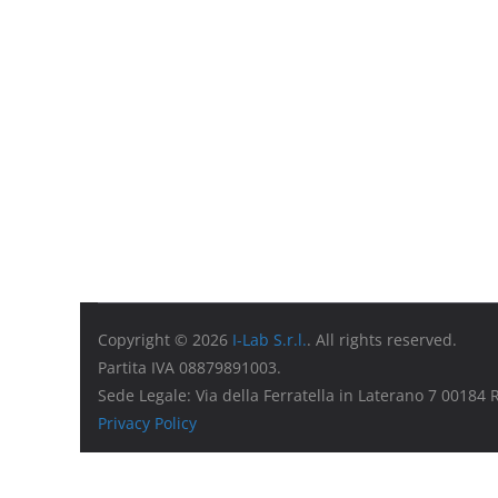
Copyright © 2026
I-Lab S.r.l.
. All rights reserved.
Partita IVA 08879891003.
Sede Legale: Via della Ferratella in Laterano 7 00184
Privacy Policy