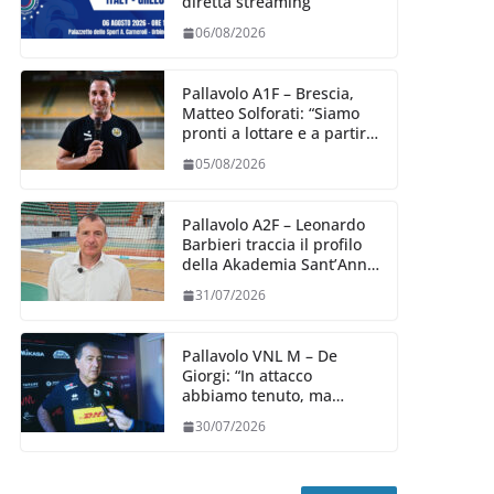
diretta streaming
06/08/2026
Pallavolo A1F – Brescia,
Matteo Solforati: “Siamo
pronti a lottare e a partire
carichi sin dal primo
05/08/2026
giorno”
Pallavolo A2F – Leonardo
Barbieri traccia il profilo
della Akademia Sant’Anna
2026/27
31/07/2026
Pallavolo VNL M – De
Giorgi: “In attacco
abbiamo tenuto, ma
siamo stati penalizzati
30/07/2026
dalla prestazione in
ricezione, è la prima volta”