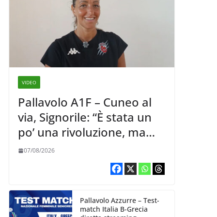
VIDEO
Pallavolo A1F – Cuneo al
via, Signorile: “È stata un
po’ una rivoluzione, ma
abbiamo le idee chiare siu
07/08/2026
cosa vogliamo fare”
Pallavolo Azzurre – Test-
match Italia B-Grecia