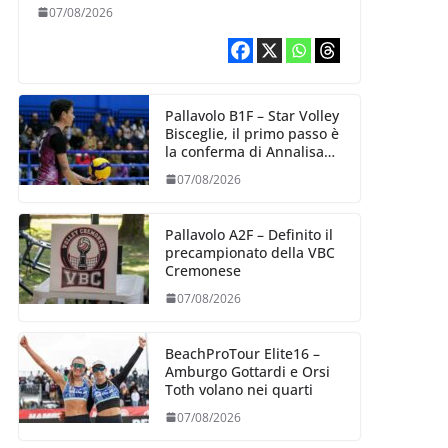
esperienza e oltre 5.000
07/08/2026
punti al servizio di
Trescore
Pallavolo B1F – Star Volley
Bisceglie, il primo passo è
la conferma di Annalisa
Mileno
07/08/2026
Pallavolo A2F – Definito il
precampionato della VBC
Cremonese
07/08/2026
BeachProTour Elite16 –
Amburgo Gottardi e Orsi
Toth volano nei quarti
07/08/2026