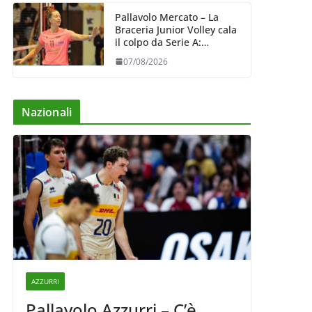
Pallavolo Mercato – La
Braceria Junior Volley cala
il colpo da Serie A:
Barbara Varaldo è il nuovo
07/08/2026
riferimento dell’attacco
gialloviola
Nazionali
AZZURRI
Pallavolo Azzurri – C’è