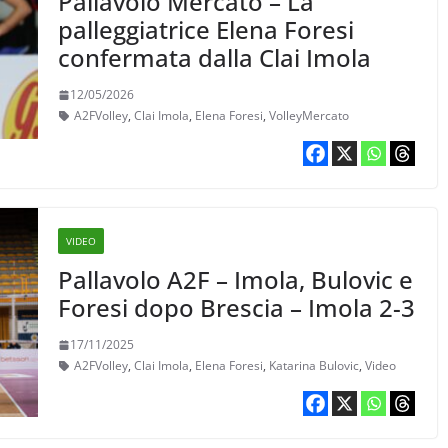
Pallavolo Mercato – La
palleggiatrice Elena Foresi
confermata dalla Clai Imola
12/05/2026
A2FVolley
,
Clai Imola
,
Elena Foresi
,
VolleyMercato
VIDEO
Pallavolo A2F – Imola, Bulovic e
Foresi dopo Brescia – Imola 2-3
17/11/2025
A2FVolley
,
Clai Imola
,
Elena Foresi
,
Katarina Bulovic
,
Video