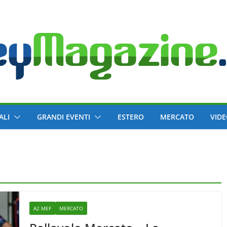
ALI
GRANDI EVENTI
ESTERO
MERCATO
VID
A2 MEF
MERCATO