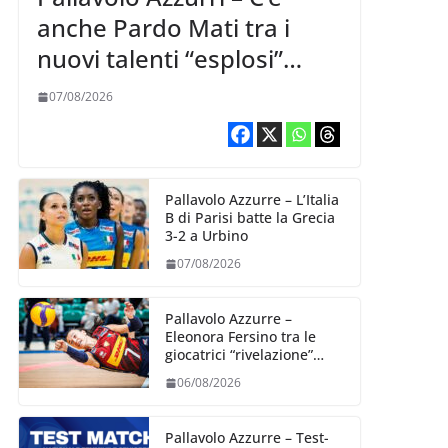
anche Pardo Mati tra i
nuovi talenti “esplosi”
nella VNL 2026 per
07/08/2026
Volleyball World
Pallavolo Azzurre – L’Italia
B di Parisi batte la Grecia
3-2 a Urbino
07/08/2026
Pallavolo Azzurre –
Eleonora Fersino tra le
giocatrici “rivelazione”
della VNL 2026 per
06/08/2026
Volleyball World
Pallavolo Azzurre – Test-