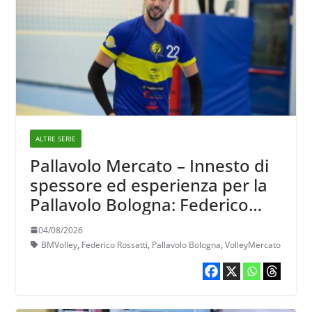
ALTRE SERIE
Pallavolo Mercato – Innesto di
spessore ed esperienza per la
Pallavolo Bologna: Federico
Rossatti
04/08/2026
BMVolley
,
Federico Rossatti
,
Pallavolo Bologna
,
VolleyMercato