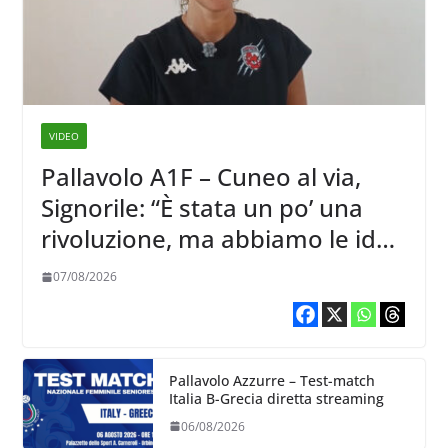
VIDEO
Pallavolo A1F – Cuneo al via,
Signorile: “È stata un po’ una
rivoluzione, ma abbiamo le idee
chiare siu cosa vogliamo fare”
07/08/2026
Pallavolo Azzurre – Test-match
Italia B-Grecia diretta streaming
06/08/2026