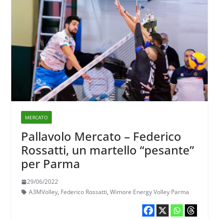
MERCATO
Pallavolo Mercato – Federico
Rossatti, un martello “pesante”
per Parma
29/06/2022
A3MVolley
,
Federico Rossatti
,
Wimore Energy Volley Parma