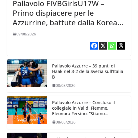
Pallavolo FIVBGirlsU17W –
Primo dispiacere per le
Azzurrine, battute dalla Korea
3-1
09/08/2026
Pallavolo Azzurre – 39 punti di
Haak nel 3-2 della Svezia sull’Italia
B
08/08/2026
Pallavolo Azzurre – Concluso il
collegiale in Val di Fiemme,
Eleonora Fersino: “Stiamo
lavorando su quei piccoli dettagli
08/08/2026
dove poter migliorare”.