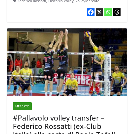
Federico Rossatti
,
Tuscania Volley
,
VolleyMercato
MERCATO
#Pallavolo volley transfer –
Federico Rossatti (ex-Club