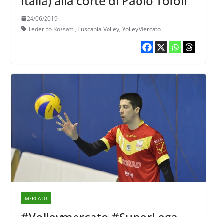
Italia) alla corte di Paolo Tofoli
24/06/2019
Federico Rossatti
,
Tuscania Volley
,
VolleyMercato
MERCATO
#Volleymercato #SuperLega –