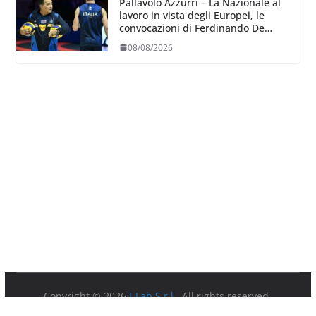
Pallavolo Azzurri – La Nazionale al
lavoro in vista degli Europei, le
convocazioni di Ferdinando De
Giorgi
08/08/2026
Copyright © 2026
I-Lab S.r.l.
. All rights reserved.
Partita IVA 08879891003.