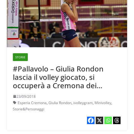
STORIE
#Pallavolo – Giulia Rondon
lascia il volley giocato, si
occuperà a Cremona dei
giovanissimi
23/09/2018
Esperia Cremona
,
Giulia Rondon
,
ivolleygram
,
Minivolley
,
Storie&Personaggi