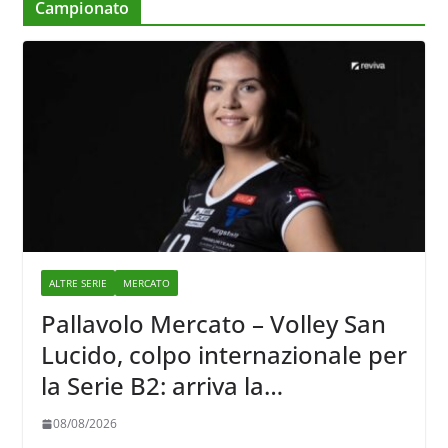
Campionato
ALTRE SERIE
MERCATO
Pallavolo Mercato – Volley San
Lucido, colpo internazionale per
la Serie B2: arriva la
schiacciatrice lettone Kristine
08/08/2026
Teivane