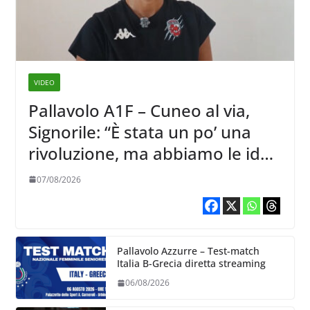
VIDEO
Pallavolo A1F – Cuneo al via,
Signorile: “È stata un po’ una
rivoluzione, ma abbiamo le idee
chiare siu cosa vogliamo fare”
07/08/2026
Pallavolo Azzurre – Test-match
Italia B-Grecia diretta streaming
06/08/2026