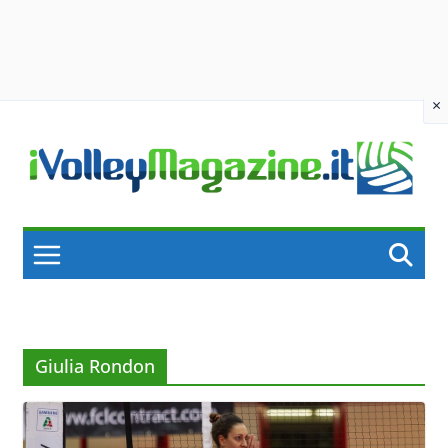
×
Skip
to
content
Giulia Rondon