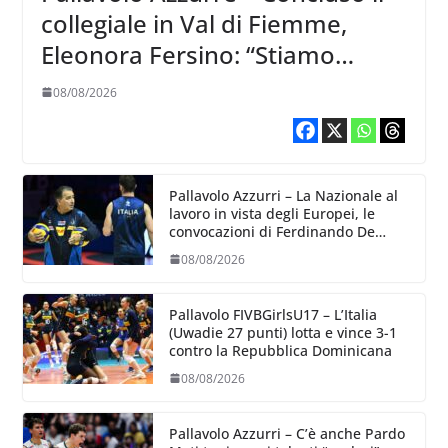
collegiale in Val di Fiemme,
Eleonora Fersino: “Stiamo
lavorando su quei piccoli
08/08/2026
dettagli dove poter migliorare”.
Pallavolo Azzurri – La Nazionale al
lavoro in vista degli Europei, le
convocazioni di Ferdinando De
Giorgi
08/08/2026
Pallavolo FIVBGirlsU17 – L’Italia
(Uwadie 27 punti) lotta e vince 3-1
contro la Repubblica Dominicana
08/08/2026
Pallavolo Azzurri – C’è anche Pardo