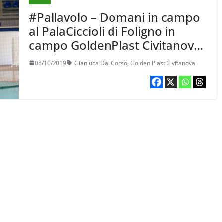
#Pallavolo – Domani in campo
al PalaCiccioli di Foligno in
campo GoldenPlast Civitanova,
Inter Volley e Tuscania
08/10/2019
Gianluca Dal Corso
,
Golden Plast Civitanova