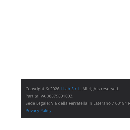
Copyright © 2026
I-Lab S.r.l.
. All rights reserved.
Partita IVA 08879891003.
Sede Legale: Via della Ferratella in Laterano 7 00184
Privacy Policy