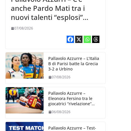
anche Pardo Mati tra i
nuovi talenti “esplosi”
nella VNL 2026 per
07/08/2026
Volleyball World
Pallavolo Azzurre – L’Italia
B di Parisi batte la Grecia
3-2 a Urbino
07/08/2026
Pallavolo Azzurre –
Eleonora Fersino tra le
giocatrici “rivelazione”
della VNL 2026 per
06/08/2026
Volleyball World
Pallavolo Azzurre – Test-