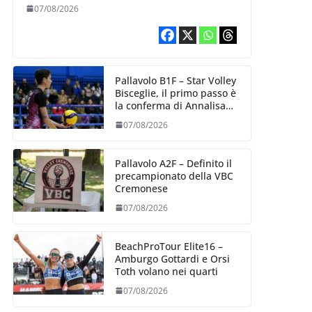
esperienza e oltre 5.000
07/08/2026
punti al servizio di
Trescore
Pallavolo B1F – Star Volley
Bisceglie, il primo passo è
la conferma di Annalisa
Mileno
07/08/2026
Pallavolo A2F – Definito il
precampionato della VBC
Cremonese
07/08/2026
BeachProTour Elite16 –
Amburgo Gottardi e Orsi
Toth volano nei quarti
07/08/2026