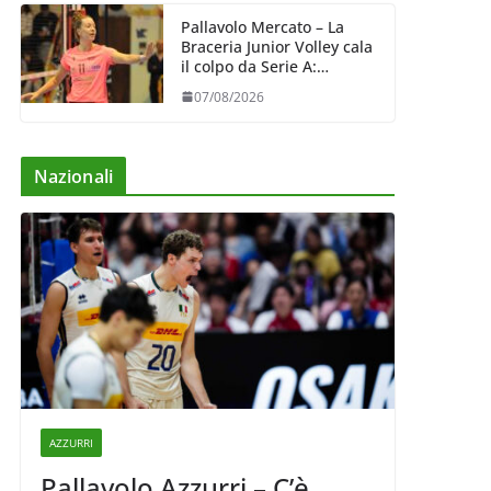
Pallavolo Mercato – La
Braceria Junior Volley cala
il colpo da Serie A:
Barbara Varaldo è il nuovo
07/08/2026
riferimento dell’attacco
gialloviola
Nazionali
AZZURRI
Pallavolo Azzurri – C’è