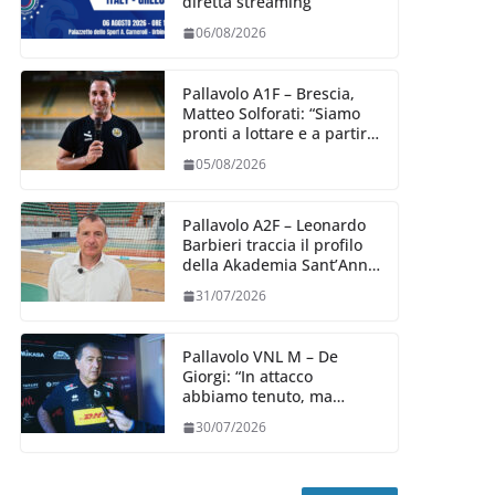
diretta streaming
06/08/2026
Pallavolo A1F – Brescia,
Matteo Solforati: “Siamo
pronti a lottare e a partire
carichi sin dal primo
05/08/2026
giorno”
Pallavolo A2F – Leonardo
Barbieri traccia il profilo
della Akademia Sant’Anna
2026/27
31/07/2026
Pallavolo VNL M – De
Giorgi: “In attacco
abbiamo tenuto, ma
siamo stati penalizzati
30/07/2026
dalla prestazione in
ricezione, è la prima volta”