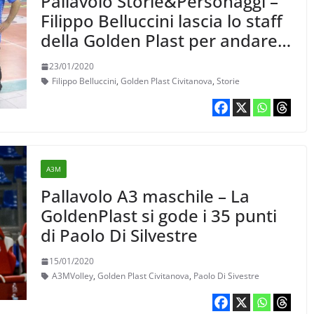
Pallavolo Storie&Personaggi –
Filippo Belluccini lascia lo staff
della Golden Plast per andare
ad insegnare in una scuola
23/01/2020
italiana in Russia
Filippo Belluccini
,
Golden Plast Civitanova
,
Storie
A3M
Pallavolo A3 maschile – La
GoldenPlast si gode i 35 punti
di Paolo Di Silvestre
15/01/2020
A3MVolley
,
Golden Plast Civitanova
,
Paolo Di Sivestre