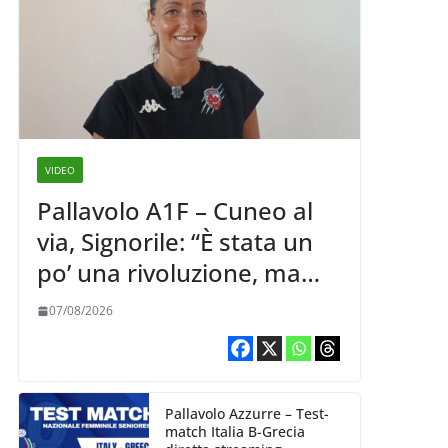
VIDEO
Pallavolo A1F – Cuneo al
via, Signorile: “È stata un
po’ una rivoluzione, ma
abbiamo le idee chiare siu
07/08/2026
cosa vogliamo fare”
Pallavolo Azzurre – Test-
match Italia B-Grecia