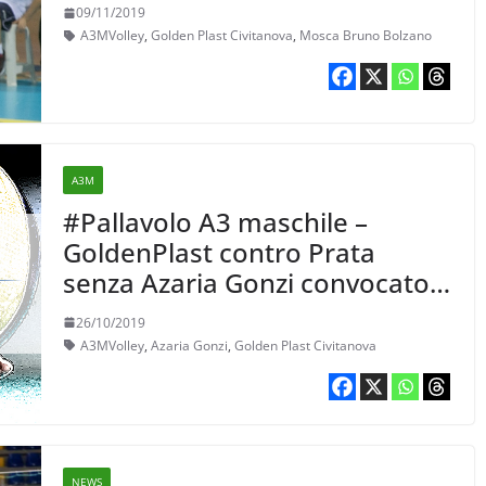
09/11/2019
A3MVolley
,
Golden Plast Civitanova
,
Mosca Bruno Bolzano
A3M
#Pallavolo A3 maschile –
GoldenPlast contro Prata
senza Azaria Gonzi convocato
dalla Lube per la SuperLega
26/10/2019
A3MVolley
,
Azaria Gonzi
,
Golden Plast Civitanova
NEWS