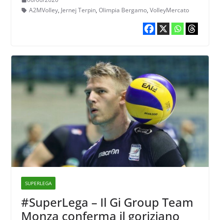
A2MVolley
,
Jernej Terpin
,
Olimpia Bergamo
,
VolleyMercato
SUPERLEGA
#SuperLega – Il Gi Group Team
Monza conferma il goriziano