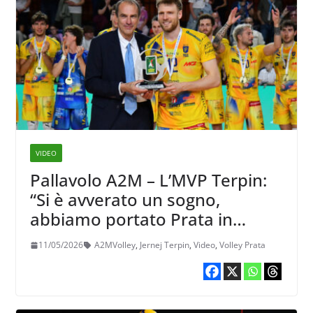
VIDEO
Pallavolo A2M – L’MVP Terpin:
“Si è avverato un sogno,
abbiamo portato Prata in
SuperLega”
11/05/2026
A2MVolley
,
Jernej Terpin
,
Video
,
Volley Prata