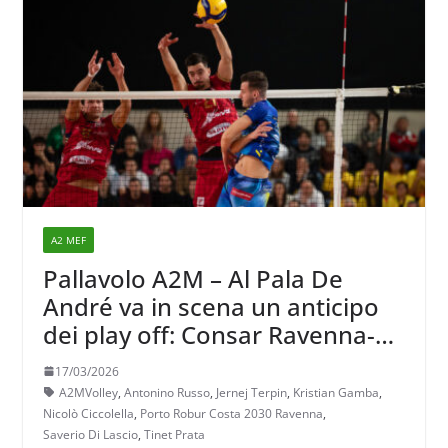
A2 MEF
Pallavolo A2M – Al Pala De
André va in scena un anticipo
dei play off: Consar Ravenna-
Tinet Prata
17/03/2026
A2MVolley
,
Antonino Russo
,
Jernej Terpin
,
Kristian Gamba
,
Nicolò Ciccolella
,
Porto Robur Costa 2030 Ravenna
,
Saverio Di Lascio
,
Tinet Prata