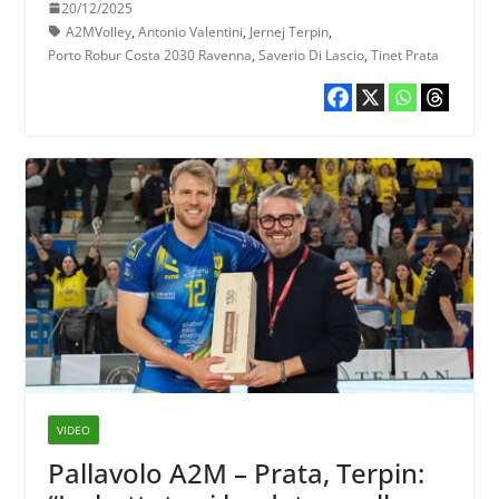
20/12/2025
A2MVolley
,
Antonio Valentini
,
Jernej Terpin
,
Porto Robur Costa 2030 Ravenna
,
Saverio Di Lascio
,
Tinet Prata
VIDEO
Pallavolo A2M – Prata, Terpin: