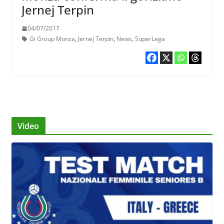
Jernej Terpin
04/07/2017
Gi Group Monza
,
Jernej Terpin
,
News
,
SuperLega
Video