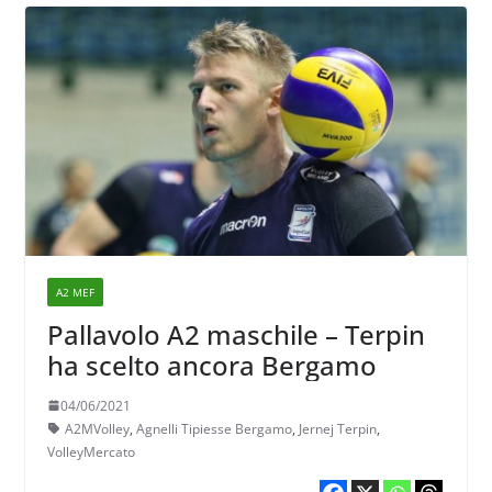
A2 MEF
Pallavolo A2 maschile – Terpin
ha scelto ancora Bergamo
04/06/2021
A2MVolley
,
Agnelli Tipiesse Bergamo
,
Jernej Terpin
,
VolleyMercato