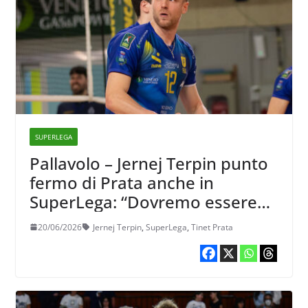
SUPERLEGA
Pallavolo – Jernej Terpin punto
fermo di Prata anche in
SuperLega: “Dovremo essere
bravi a togliere il freno a mano
20/06/2026
Jernej Terpin
,
SuperLega
,
Tinet Prata
e non soffrire di timore
reverenziale”