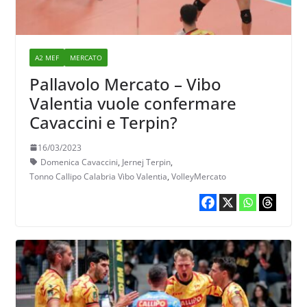
A2 MEF
MERCATO
Pallavolo Mercato – Vibo
Valentia vuole confermare
Cavaccini e Terpin?
16/03/2023
Domenica Cavaccini
,
Jernej Terpin
,
Tonno Callipo Calabria Vibo Valentia
,
VolleyMercato