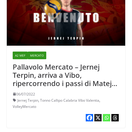
A2 MEF
MERCATO
Pallavolo Mercato – Jernej
Terpin, arriva a Vibo,
ripercorrendo i passi di Matej
Cernic suo parente
06/07/2022
Jernej Terpin
,
Tonno Callipo Calabria Vibo Valentia
,
VolleyMercato