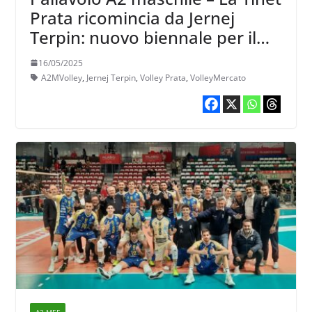
Prata ricomincia da Jernej
Terpin: nuovo biennale per il
goriziano
16/05/2025
A2MVolley
,
Jernej Terpin
,
Volley Prata
,
VolleyMercato