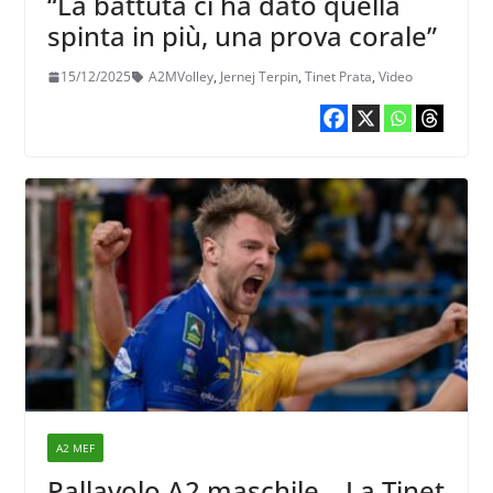
“La battuta ci ha dato quella
spinta in più, una prova corale”
15/12/2025
A2MVolley
,
Jernej Terpin
,
Tinet Prata
,
Video
A2 MEF
Pallavolo A2 maschile – La Tinet