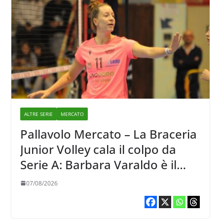
ALTRE SERIE
MERCATO
Pallavolo Mercato – La Braceria
Junior Volley cala il colpo da
Serie A: Barbara Varaldo è il
nuovo riferimento dell’attacco
07/08/2026
gialloviola