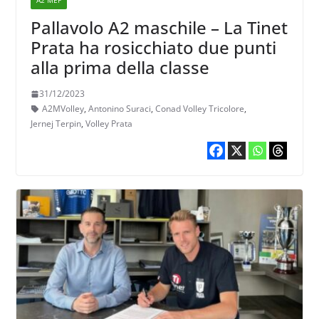
A2 MEF
Pallavolo A2 maschile – La Tinet
Prata ha rosicchiato due punti
alla prima della classe
31/12/2023
A2MVolley
,
Antonino Suraci
,
Conad Volley Tricolore
,
Jernej Terpin
,
Volley Prata