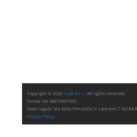
Copyright © 2026
I-Lab S.r.l.
. All rights reserved.
Partita IVA 08879891003.
Sede Legale: Via della Ferratella in Laterano 7 00184
Privacy Policy