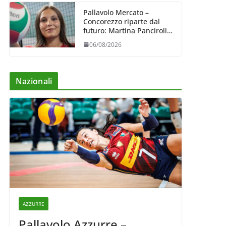
Pallavolo Mercato –
Concorezzo riparte dal
futuro: Martina Panciroli è
il primo acquisto
06/08/2026
Nazionali
AZZURRE
Pallavolo Azzurre –