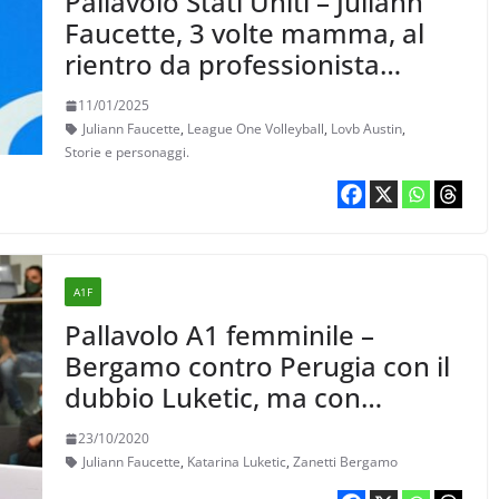
Pallavolo Stati Uniti – Juliann
Faucette, 3 volte mamma, al
rientro da professionista
subito MVP nella LOVB
11/01/2025
Juliann Faucette
,
League One Volleyball
,
Lovb Austin
,
Storie e personaggi.
A1F
Pallavolo A1 femminile –
Bergamo contro Perugia con il
dubbio Luketic, ma con
Johnson
23/10/2020
Juliann Faucette
,
Katarina Luketic
,
Zanetti Bergamo