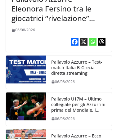
Eleonora Fersino tra le
giocatrici “rivelazione”
della VNL 2026 per
06/08/2026
Volleyball World
Pallavolo Azzurre – Test-
match Italia B-Grecia
diretta streaming
06/08/2026
Pallavolo U17M – Ultimo
collegiale per gli Azzurrini
prima del Mondiale, i
convocati
06/08/2026
Pallavolo Azzurre – Ecco