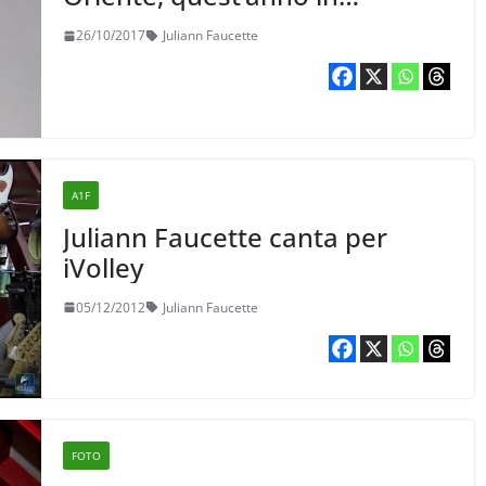
Giappone
26/10/2017
Juliann Faucette
A1F
Juliann Faucette canta per
iVolley
05/12/2012
Juliann Faucette
FOTO