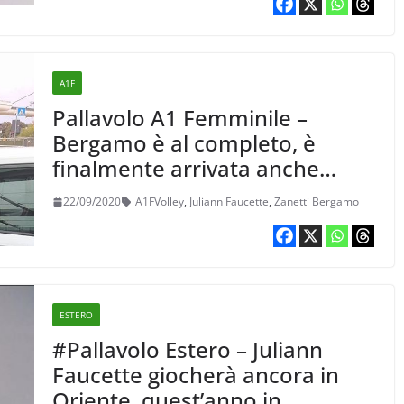
A1F
Pallavolo A1 Femminile –
Bergamo è al completo, è
finalmente arrivata anche
Juliann Faucette
22/09/2020
A1FVolley
,
Juliann Faucette
,
Zanetti Bergamo
ESTERO
#Pallavolo Estero – Juliann
Faucette giocherà ancora in
Oriente, quest’anno in