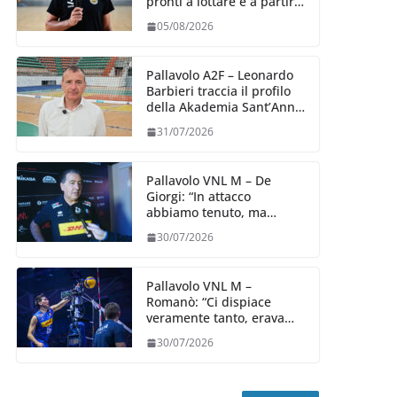
pronti a lottare e a partire
carichi sin dal primo
05/08/2026
giorno”
Pallavolo A2F – Leonardo
Barbieri traccia il profilo
della Akademia Sant’Anna
2026/27
31/07/2026
Pallavolo VNL M – De
Giorgi: “In attacco
abbiamo tenuto, ma
siamo stati penalizzati
30/07/2026
dalla prestazione in
ricezione, è la prima volta”
Pallavolo VNL M –
Romanò: “Ci dispiace
veramente tanto, eravamo
qui per fare di più,
30/07/2026
impareremo”