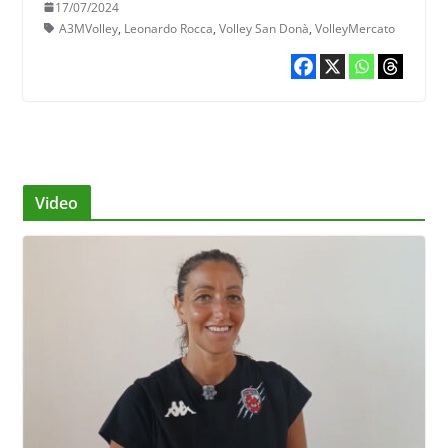
17/07/2024
A3MVolley
,
Leonardo Rocca
,
Volley San Donà
,
VolleyMercato
Video