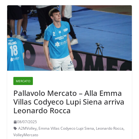
MERCATO
Pallavolo Mercato – Alla Emma
Villas Codyeco Lupi Siena arriva
Leonardo Rocca
08/07/2025
A2MVolley
,
Emma Villas Codyeco Lupi Siena
,
Leonardo Rocca
,
VolleyMercato