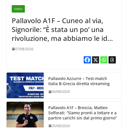
VIDEO
Pallavolo A1F – Cuneo al via,
Signorile: “È stata un po’ una
rivoluzione, ma abbiamo le idee
chiare siu cosa vogliamo fare”
07/08/2026
Pallavolo Azzurre – Test-match
Italia B-Grecia diretta streaming
06/08/2026
Pallavolo A1F – Brescia, Matteo
Solforati: “Siamo pronti a lottare e a
partire carichi sin dal primo giorno”
05/08/2026