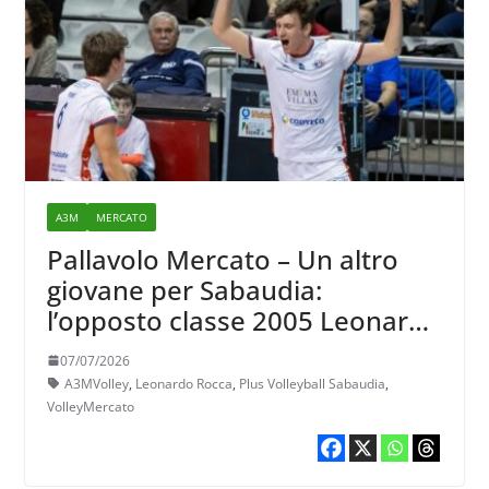
A3M
MERCATO
Pallavolo Mercato – Un altro
giovane per Sabaudia:
l’opposto classe 2005 Leonardo
Rocca
07/07/2026
A3MVolley
,
Leonardo Rocca
,
Plus Volleyball Sabaudia
,
VolleyMercato