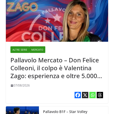
ALTRE SERIE
MERCATO
Pallavolo Mercato – Don Felice
Colleoni, il colpo è Valentina
Zago: esperienza e oltre 5.000
punti al servizio di Trescore
07/08/2026
Pallavolo B1F – Star Volley