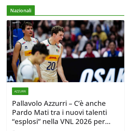
Nazionali
AZZURRI
Pallavolo Azzurri – C’è anche
Pardo Mati tra i nuovi talenti
“esplosi” nella VNL 2026 per
Volleyball World