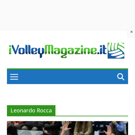
×
Skip
to
content
Leonardo Rocca