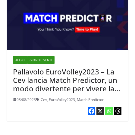
ALTRO
GRANDI EVENTI
Pallavolo EuroVolley2023 – La
Cev lancia Match Predictor, un
modo divertente per vivere la
rassegna continentale
08/08/2023
Cev
,
EuroVolley2023
,
Match Predictor