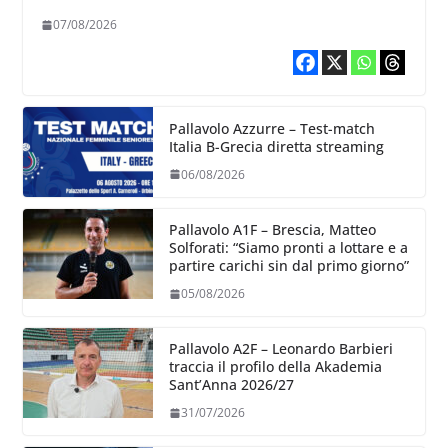
chiare siu cosa vogliamo fare”
07/08/2026
Pallavolo Azzurre – Test-match
Italia B-Grecia diretta streaming
06/08/2026
Pallavolo A1F – Brescia, Matteo
Solforati: “Siamo pronti a lottare e a
partire carichi sin dal primo giorno”
05/08/2026
Pallavolo A2F – Leonardo Barbieri
traccia il profilo della Akademia
Sant’Anna 2026/27
31/07/2026