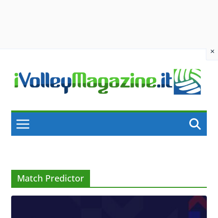
×
Skip
to
content
Match Predictor