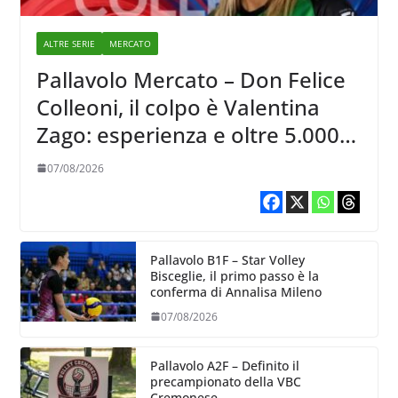
ALTRE SERIE
MERCATO
Pallavolo Mercato – Don Felice
Colleoni, il colpo è Valentina
Zago: esperienza e oltre 5.000
punti al servizio di Trescore
07/08/2026
Pallavolo B1F – Star Volley
Bisceglie, il primo passo è la
conferma di Annalisa Mileno
07/08/2026
Pallavolo A2F – Definito il
precampionato della VBC
Cremonese