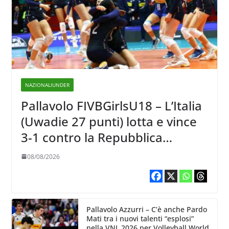
NAZIONALIUNDER
Pallavolo FIVBGirlsU18 – L’Italia
(Uwadie 27 punti) lotta e vince
3-1 contro la Repubblica
Dominicana
08/08/2026
Pallavolo Azzurri – C’è anche Pardo
Mati tra i nuovi talenti “esplosi”
nella VNL 2026 per Volleyball World