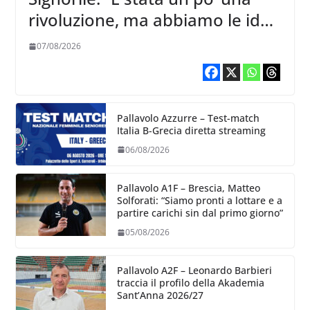
rivoluzione, ma abbiamo le idee
chiare siu cosa vogliamo fare”
07/08/2026
Pallavolo Azzurre – Test-match
Italia B-Grecia diretta streaming
06/08/2026
Pallavolo A1F – Brescia, Matteo
Solforati: “Siamo pronti a lottare e a
partire carichi sin dal primo giorno”
05/08/2026
Pallavolo A2F – Leonardo Barbieri
traccia il profilo della Akademia
Sant’Anna 2026/27