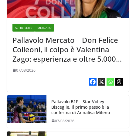
ALTRE SERIE
MERCATO
Pallavolo Mercato – Don Felice
Colleoni, il colpo è Valentina
Zago: esperienza e oltre 5.000
punti al servizio di Trescore
07/08/2026
Pallavolo B1F – Star Volley
Bisceglie, il primo passo è la
conferma di Annalisa Mileno
07/08/2026