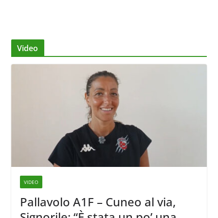
Video
VIDEO
Pallavolo A1F – Cuneo al via,
Signorile: “È stata un po’ una