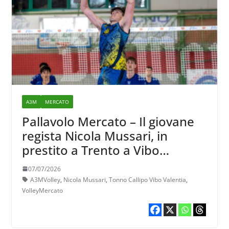
A3M
MERCATO
Pallavolo Mercato – Il giovane
regista Nicola Mussari, in
prestito a Trento a Vibo
Valentia
07/07/2026
A3MVolley
,
Nicola Mussari
,
Tonno Callipo Vibo Valentia
,
VolleyMercato