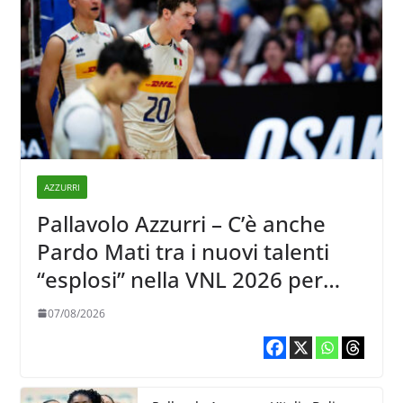
AZZURRI
Pallavolo Azzurri – C’è anche
Pardo Mati tra i nuovi talenti
“esplosi” nella VNL 2026 per
Volleyball World
07/08/2026