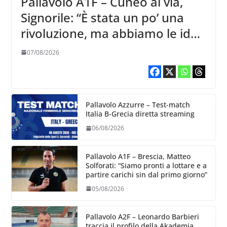
Pallavolo A1F – Cuneo al via,
Signorile: “È stata un po’ una
rivoluzione, ma abbiamo le idee
chiare siu cosa vogliamo fare”
07/08/2026
Pallavolo Azzurre – Test-match
Italia B-Grecia diretta streaming
06/08/2026
Pallavolo A1F – Brescia, Matteo
Solforati: “Siamo pronti a lottare e a
partire carichi sin dal primo giorno”
05/08/2026
Pallavolo A2F – Leonardo Barbieri
traccia il profilo della Akademia