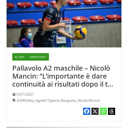
A2 MEF
CAMPIONATI
Pallavolo A2 maschile – Nicolò
Mancin: “L’importante è dare
continuità ai risultati dopo il tris
di successi”
13/11/2021
A2MVolley
,
Agnelli Tipiesse Bergamo
,
Nicolò Mancin