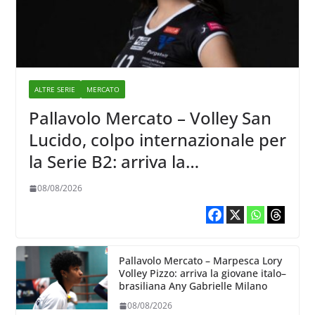
ALTRE SERIE
MERCATO
Pallavolo Mercato – Volley San
Lucido, colpo internazionale per
la Serie B2: arriva la
schiacciatrice lettone Kristine
08/08/2026
Teivane
Pallavolo Mercato – Marpesca Lory
Volley Pizzo: arriva la giovane italo–
brasiliana Any Gabrielle Milano
08/08/2026