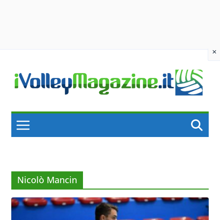
×
Skip
to
content
Nicolò Mancin