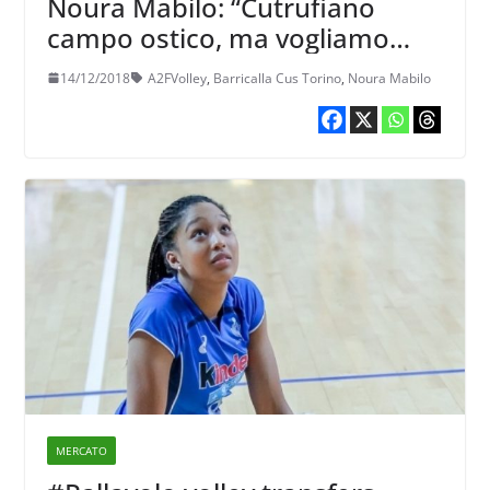
Noura Mabilo: “Cutrufiano
campo ostico, ma vogliamo
punti in trasferta”
14/12/2018
A2FVolley
,
Barricalla Cus Torino
,
Noura Mabilo
MERCATO