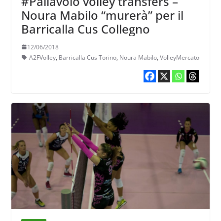
#Pallavolo volley transfers –
Noura Mabilo “murerà” per il
Barricalla Cus Collegno
12/06/2018
A2FVolley
,
Barricalla Cus Torino
,
Noura Mabilo
,
VolleyMercato