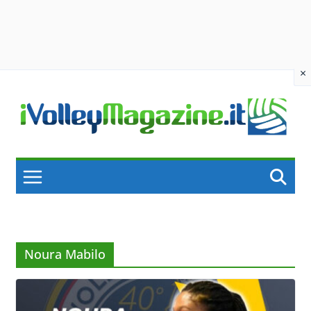
×
Skip
to
content
Noura Mabilo