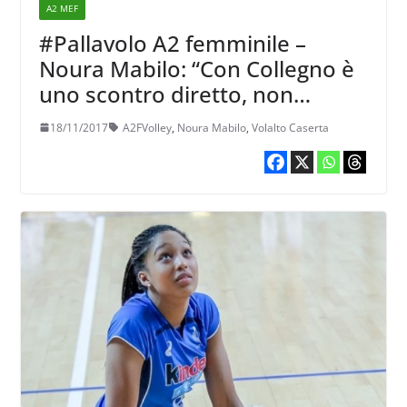
A2 MEF
#Pallavolo A2 femminile –
Noura Mabilo: “Con Collegno è
uno scontro diretto, non
possiamo fallirlo”
18/11/2017
A2FVolley
,
Noura Mabilo
,
Volalto Caserta