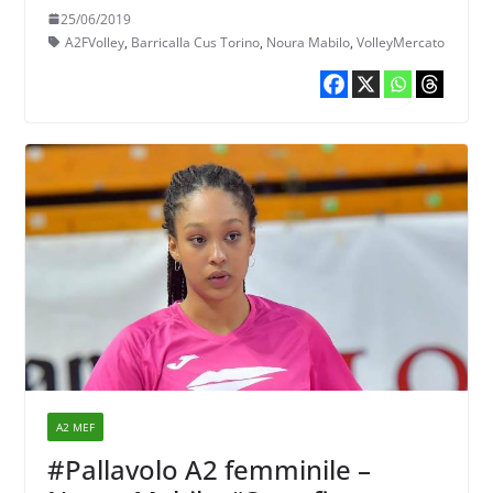
25/06/2019
A2FVolley
,
Barricalla Cus Torino
,
Noura Mabilo
,
VolleyMercato
A2 MEF
#Pallavolo A2 femminile –