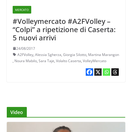
MERCATO
#Volleymercato #A2FVolley –
“Colpi” a ripetizione di Caserta:
5 nuovi arrivi
24/08/2017
A2FVolley
,
Alessia Sgherza
,
Giorgia Silotto
,
Martina Marangon
,
Noura Mabilo
,
Sara Taje
,
Volalto Caserta
,
VolleyMercato
Video