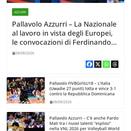
AZZURRI
Pallavolo Azzurri – La Nazionale
al lavoro in vista degli Europei,
le convocazioni di Ferdinando
De Giorgi
08/08/2026
Pallavolo FIVBGirlsU18 – L’Italia
(Uwadie 27 punti) lotta e vince 3-1
contro la Repubblica Dominicana
08/08/2026
Pallavolo Azzurri – C’è anche Pardo
Mati tra i nuovi talenti “esplosi”
nella VNL 2026 per Volleyball World