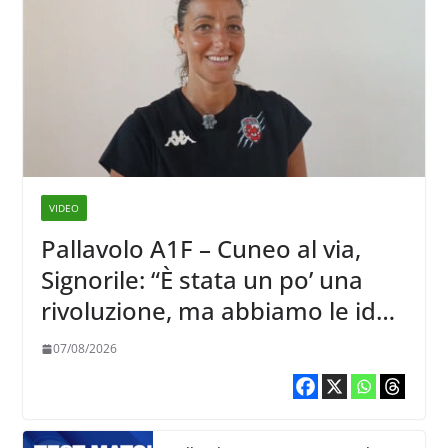
VIDEO
Pallavolo A1F – Cuneo al via,
Signorile: “È stata un po’ una
rivoluzione, ma abbiamo le idee
chiare siu cosa vogliamo fare”
07/08/2026