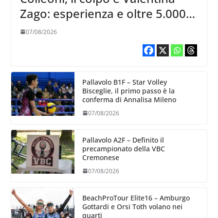
Zago: esperienza e oltre 5.000
punti al servizio di Trescore
07/08/2026
Pallavolo B1F – Star Volley
Bisceglie, il primo passo è la
conferma di Annalisa Mileno
07/08/2026
Pallavolo A2F – Definito il
precampionato della VBC
Cremonese
07/08/2026
BeachProTour Elite16 – Amburgo
Gottardi e Orsi Toth volano nei
quarti