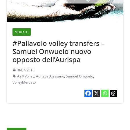
MERCATO
#Pallavolo volley transfers –
Samuel Onwuelo nuovo
opposto dell’Aurispa
18/07/2018
A2MVolley
,
Aurispa Alessano
,
Samuel Onwuelo
,
VolleyMercato