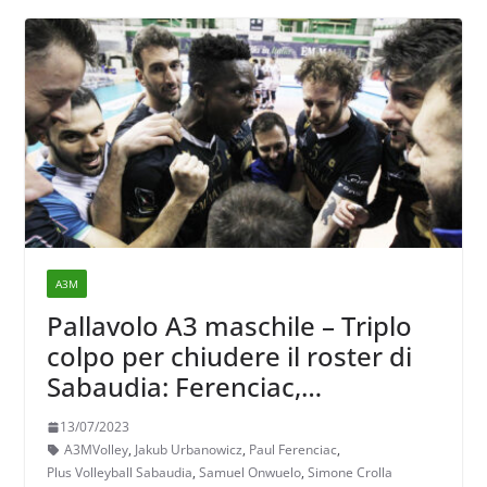
A3M
Pallavolo A3 maschile – Triplo
colpo per chiudere il roster di
Sabaudia: Ferenciac,
Urbanowicz e Onwuelo
13/07/2023
A3MVolley
,
Jakub Urbanowicz
,
Paul Ferenciac
,
Plus Volleyball Sabaudia
,
Samuel Onwuelo
,
Simone Crolla