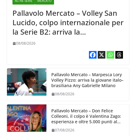
ALTRE SERIE
MERCATO
Pallavolo Mercato – Volley San
Lucido, colpo internazionale per
la Serie B2: arriva la
schiacciatrice lettone Kristine
08/08/2026
Teivane
Pallavolo Mercato – Marpesca Lory
Volley Pizzo: arriva la giovane italo–
brasiliana Any Gabrielle Milano
08/08/2026
Pallavolo Mercato – Don Felice
Colleoni, il colpo è Valentina Zago:
esperienza e oltre 5.000 punti al
servizio di Trescore
07/08/2026