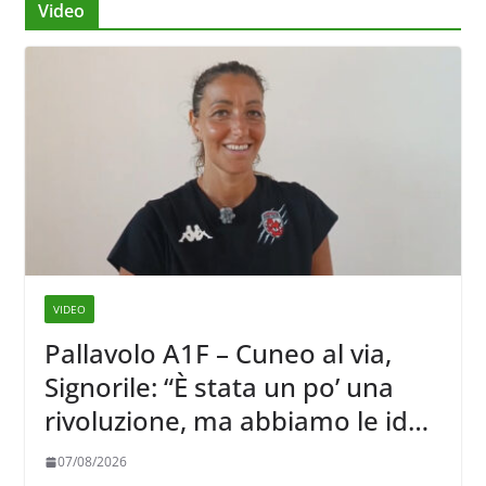
Video
VIDEO
Pallavolo A1F – Cuneo al via,
Signorile: “È stata un po’ una
rivoluzione, ma abbiamo le idee
chiare siu cosa vogliamo fare”
07/08/2026