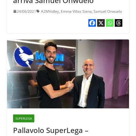
arriva Samuel Onwuelo
24/06/2021
A2MVolley
,
Emma Villas Siena
,
Samuel Onwuelo
SUPERLEGA
Pallavolo SuperLega –