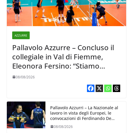
AZZURRE
Pallavolo Azzurre – Concluso il
collegiale in Val di Fiemme,
Eleonora Fersino: “Stiamo
lavorando su quei piccoli
08/08/2026
dettagli dove poter migliorare”.
Pallavolo Azzurri – La Nazionale al
lavoro in vista degli Europei, le
convocazioni di Ferdinando De
Giorgi
08/08/2026