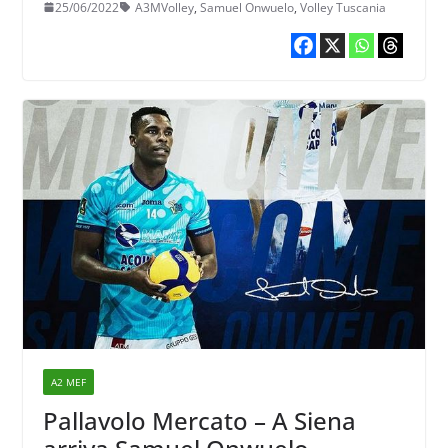
25/06/2022
A3MVolley
,
Samuel Onwuelo
,
Volley Tuscania
A2 MEF
Pallavolo Mercato – A Siena