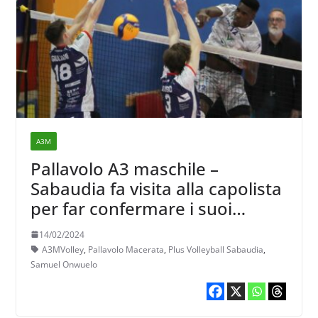
A3M
Pallavolo A3 maschile –
Sabaudia fa visita alla capolista
per far confermare i suoi
progressi
14/02/2024
A3MVolley
,
Pallavolo Macerata
,
Plus Volleyball Sabaudia
,
Samuel Onwuelo