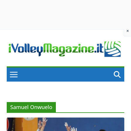
×
Skip
to
content
Samuel Onwuelo