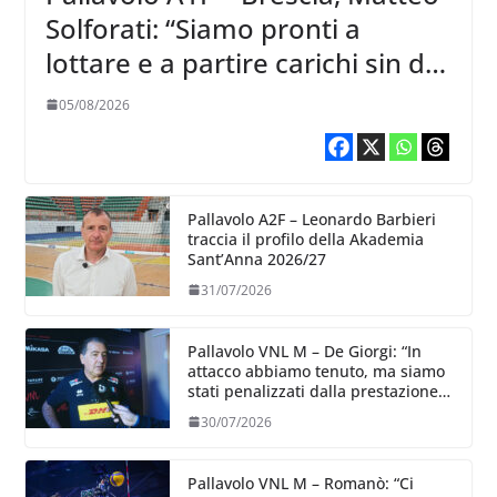
Solforati: “Siamo pronti a
lottare e a partire carichi sin dal
primo giorno”
05/08/2026
Pallavolo A2F – Leonardo Barbieri
traccia il profilo della Akademia
Sant’Anna 2026/27
31/07/2026
Pallavolo VNL M – De Giorgi: “In
attacco abbiamo tenuto, ma siamo
stati penalizzati dalla prestazione
in ricezione, è la prima volta”
30/07/2026
Pallavolo VNL M – Romanò: “Ci