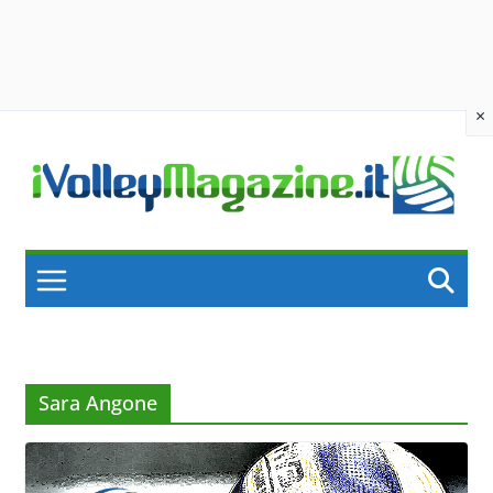
×
Skip
to
content
Sara Angone