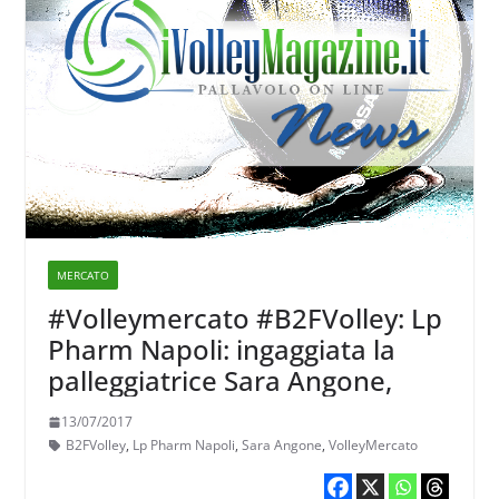
MERCATO
#Volleymercato #B2FVolley: Lp
Pharm Napoli: ingaggiata la
palleggiatrice Sara Angone,
13/07/2017
B2FVolley
,
Lp Pharm Napoli
,
Sara Angone
,
VolleyMercato