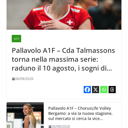
A1F
Pallavolo A1F – Cda Talmassons
torna nella massima serie:
raduno il 10 agosto, i sogni di
salvezza di Julie Lengweiler,
06/08/2026
Pallavolo A1F – ChorusLife Volley
Bergamo: a via la nuova stagione,
sul mercato si cerca la vice
Ungureanu
06/08/2026