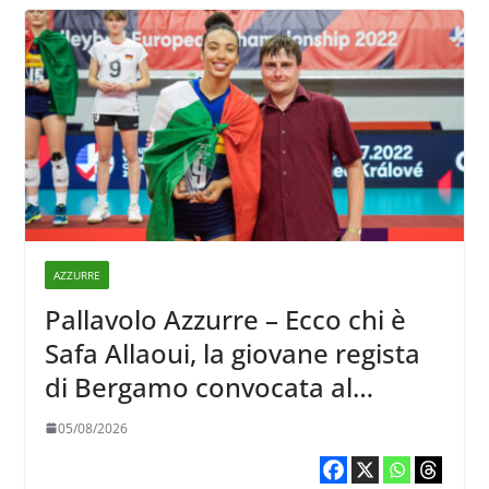
AZZURRE
Pallavolo Azzurre – Ecco chi è
Safa Allaoui, la giovane regista
di Bergamo convocata al
collegiale di Cavalese
05/08/2026