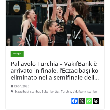
ESTERO
Pallavolo Turchia – VakıfBank è
arrivato in finale, l’Eczacıbaşı ko
eliminato nella semifinale della
Sultanlar Ligi
13/04/2025
Eczacibasi Istanbul
,
Sultanlar Ligi
,
Turchia
,
Vakifbank Istanbul