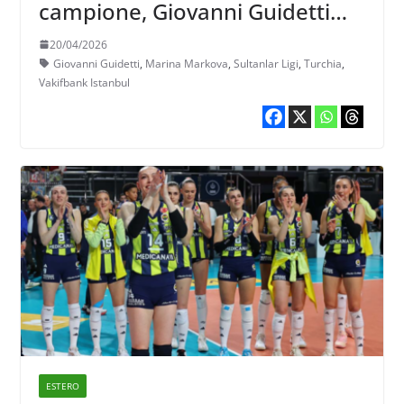
campione, Giovanni Guidetti
31mo trofeo
20/04/2026
Giovanni Guidetti
,
Marina Markova
,
Sultanlar Ligi
,
Turchia
,
Vakifbank Istanbul
ESTERO