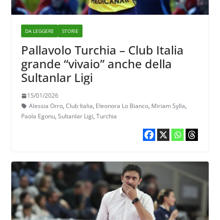
DA LEGGERE
STORIE
Pallavolo Turchia – Club Italia
grande “vivaio” anche della
Sultanlar Ligi
15/01/2026
Alessia Orro
,
Club Italia
,
Eleonora Lo Bianco
,
Miriam Sylla
,
Paola Egonu
,
Sultanlar Ligi
,
Turchia