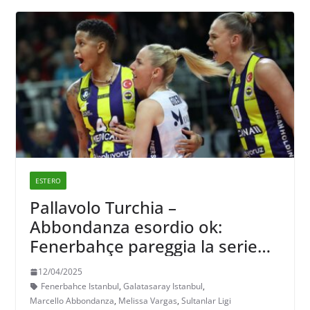
ESTERO
Pallavolo Turchia –
Abbondanza esordio ok:
Fenerbahçe pareggia la serie
contro il Galatasaray nelle
12/04/2025
semifinali play off della
Fenerbahce Istanbul
,
Galatasaray Istanbul
,
Sultanlar Ligi
Marcello Abbondanza
,
Melissa Vargas
,
Sultanlar Ligi