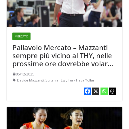
MERCATO
Pallavolo Mercato – Mazzanti
sempre più vicino al THY, nelle
prossime ore dovrebbe volare
ad Istanbul
05/12/2025
Davide Mazzanti
,
Sultanlar Ligi
,
Türk Hava Yolları