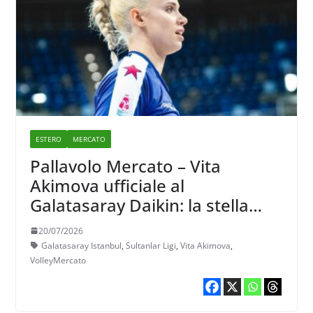
ESTERO
MERCATO
Pallavolo Mercato – Vita
Akimova ufficiale al
Galatasaray Daikin: la stella
russa sbarca in Sultanlar Ligi
20/07/2026
Galatasaray Istanbul
,
Sultanlar Ligi
,
Vita Akimova
,
VolleyMercato