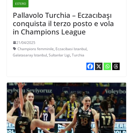
ESTERO
Pallavolo Turchia – Eczacıbaşı
conquista il terzo posto e vola
in Champions League
21/04/2025
Champions femminile
,
Eczacibasi Istanbul
,
Galatasaray Istanbul
,
Sultanlar Ligi
,
Turchia