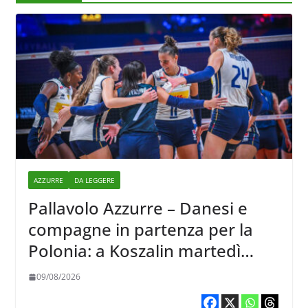
AZZURRE
DA LEGGERE
Pallavolo Azzurre – Danesi e
compagne in partenza per la
Polonia: a Koszalin martedì
giocano contro la Francia
09/08/2026