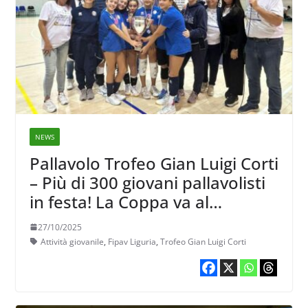
NEWS
Pallavolo Trofeo Gian Luigi Corti
– Più di 300 giovani pallavolisti
in festa! La Coppa va al
Cogovalle
27/10/2025
Attività giovanile
,
Fipav Liguria
,
Trofeo Gian Luigi Corti