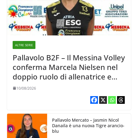
ALTRE SERIE
Pallavolo B2F – Il Messina Volley
conferma Marcela Nielsen nel
doppio ruolo di allenatrice e
giocatrice
10/08/2026
Pallavolo Mercato – Jasmin Nicol
Danaila è una nuova Tigre arancio-
blu