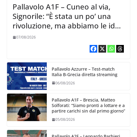
Pallavolo A1F – Cuneo al via,
Signorile: “È stata un po’ una
rivoluzione, ma abbiamo le idee
chiare siu cosa vogliamo fare”
07/08/2026
Pallavolo Azzurre – Test-match
Italia B-Grecia diretta streaming
06/08/2026
Pallavolo A1F – Brescia, Matteo
Solforati: “Siamo pronti a lottare e a
partire carichi sin dal primo giorno”
05/08/2026
Pallavolo A2F – Leonardo Barbieri