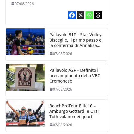
esperienza e oltre 5.000
07/08/2026
punti al servizio di
Trescore
Pallavolo B1F – Star Volley
Bisceglie, il primo passo è
la conferma di Annalisa
Mileno
07/08/2026
Pallavolo A2F – Definito il
precampionato della VBC
Cremonese
07/08/2026
BeachProTour Elite16 –
Amburgo Gottardi e Orsi
Toth volano nei quarti
07/08/2026