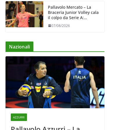
Pallavolo Mercato – La
Braceria Junior Volley cala
il colpo da Serie A:
Barbara Varaldo è il nuovo
07/08/2026
riferimento dell’attacco
gialloviola
Nazionali
AZZURRI
Pallavolo Azzurri – La