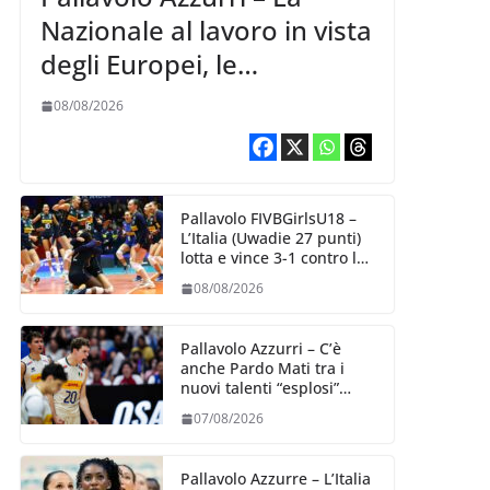
Nazionale al lavoro in vista
degli Europei, le
convocazioni di
08/08/2026
Ferdinando De Giorgi
Pallavolo FIVBGirlsU18 –
L’Italia (Uwadie 27 punti)
lotta e vince 3-1 contro la
Repubblica Dominicana
08/08/2026
Pallavolo Azzurri – C’è
anche Pardo Mati tra i
nuovi talenti “esplosi”
nella VNL 2026 per
07/08/2026
Volleyball World
Pallavolo Azzurre – L’Italia