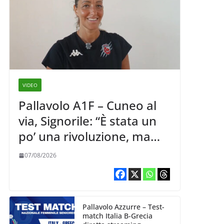
VIDEO
Pallavolo A1F – Cuneo al
via, Signorile: “È stata un
po’ una rivoluzione, ma
abbiamo le idee chiare siu
07/08/2026
cosa vogliamo fare”
Pallavolo Azzurre – Test-
match Italia B-Grecia