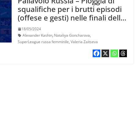
Pallavolo Russia – Pioggia di
squalifiche per i brutti episodi
(offese e gesti) nelle finali della
Super League donne
18/05/2024
Alexander Kashin
,
Nataliya Goncharova
,
SuperLeague russa femminile
,
Valeria Zaitseva