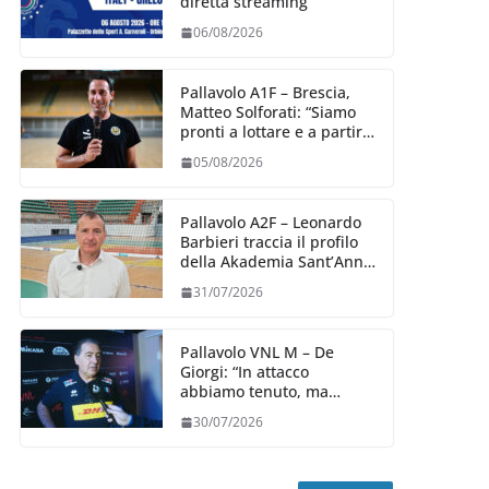
diretta streaming
06/08/2026
Pallavolo A1F – Brescia,
Matteo Solforati: “Siamo
pronti a lottare e a partire
carichi sin dal primo
05/08/2026
giorno”
Pallavolo A2F – Leonardo
Barbieri traccia il profilo
della Akademia Sant’Anna
2026/27
31/07/2026
Pallavolo VNL M – De
Giorgi: “In attacco
abbiamo tenuto, ma
siamo stati penalizzati
30/07/2026
dalla prestazione in
ricezione, è la prima volta”