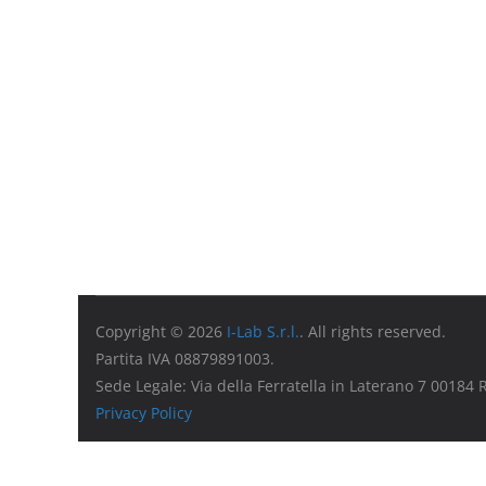
Copyright © 2026
I-Lab S.r.l.
. All rights reserved.
Partita IVA 08879891003.
Sede Legale: Via della Ferratella in Laterano 7 00184
Privacy Policy