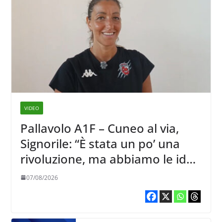
VIDEO
Pallavolo A1F – Cuneo al via,
Signorile: “È stata un po’ una
rivoluzione, ma abbiamo le idee
chiare siu cosa vogliamo fare”
07/08/2026