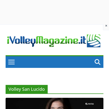
×
Skip
to
content
Volley San Lucido