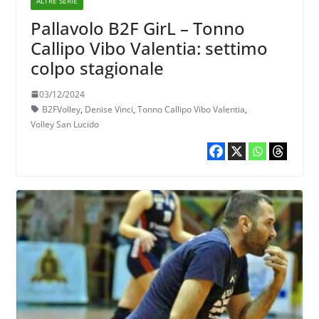
ALTRE SERIE
Pallavolo B2F GirL – Tonno
Callipo Vibo Valentia: settimo
colpo stagionale
03/12/2024
B2FVolley
,
Denise Vinci
,
Tonno Callipo Vibo Valentia
,
Volley San Lucido