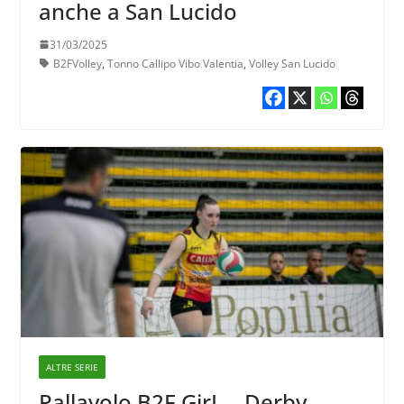
anche a San Lucido
31/03/2025
B2FVolley
,
Tonno Callipo Vibo Valentia
,
Volley San Lucido
ALTRE SERIE
Pallavolo B2F GirL – Derby