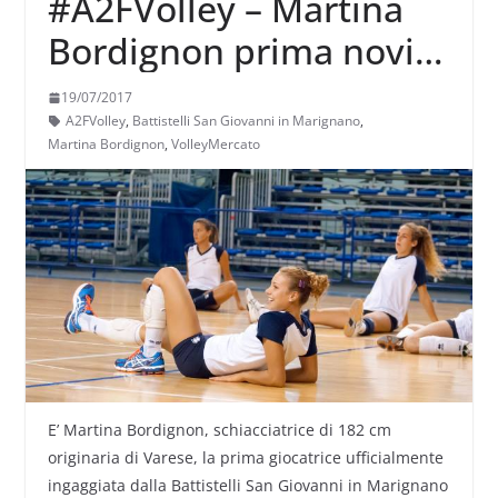
#A2FVolley – Martina
Bordignon prima novità
ufficiale della Battistelli
19/07/2017
A2FVolley
,
Battistelli San Giovanni in Marignano
,
Martina Bordignon
,
VolleyMercato
E’ Martina Bordignon, schiacciatrice di 182 cm
originaria di Varese, la prima giocatrice ufficialmente
ingaggiata dalla Battistelli San Giovanni in Marignano