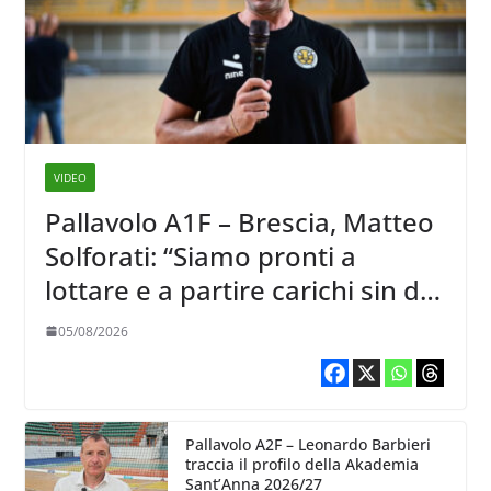
VIDEO
Pallavolo A1F – Brescia, Matteo
Solforati: “Siamo pronti a
lottare e a partire carichi sin dal
primo giorno”
05/08/2026
Pallavolo A2F – Leonardo Barbieri
traccia il profilo della Akademia
Sant’Anna 2026/27