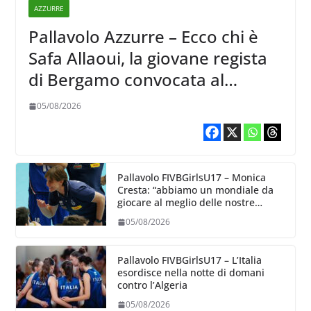
AZZURRE
Pallavolo Azzurre – Ecco chi è
Safa Allaoui, la giovane regista
di Bergamo convocata al
collegiale di Cavalese
05/08/2026
Pallavolo FIVBGirlsU17 – Monica
Cresta: “abbiamo un mondiale da
giocare al meglio delle nostre
capacità”
05/08/2026
Pallavolo FIVBGirlsU17 – L’Italia
esordisce nella notte di domani
contro l’Algeria
05/08/2026