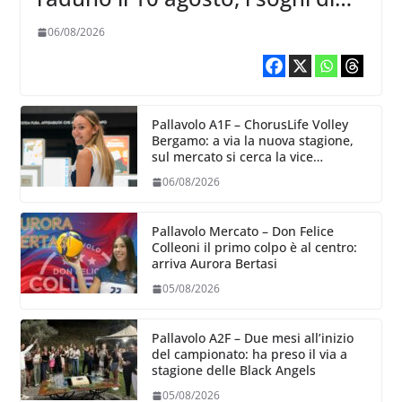
salvezza di Julie Lengweiler,
06/08/2026
Pallavolo A1F – ChorusLife Volley
Bergamo: a via la nuova stagione,
sul mercato si cerca la vice
Ungureanu
06/08/2026
Pallavolo Mercato – Don Felice
Colleoni il primo colpo è al centro:
arriva Aurora Bertasi
05/08/2026
Pallavolo A2F – Due mesi all’inizio
del campionato: ha preso il via a
stagione delle Black Angels
05/08/2026