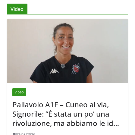
Video
VIDEO
Pallavolo A1F – Cuneo al via,
Signorile: “È stata un po’ una
rivoluzione, ma abbiamo le idee
chiare siu cosa vogliamo fare”
07/08/2026