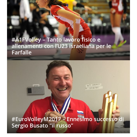
#A1FVolley – Tanto lavoro fisico e
allenamenti con l’U23 israeliana per le
Farfalle
#EuroVolleyM2017 – Ennesimo successo di
Sergio Busato “il russo”