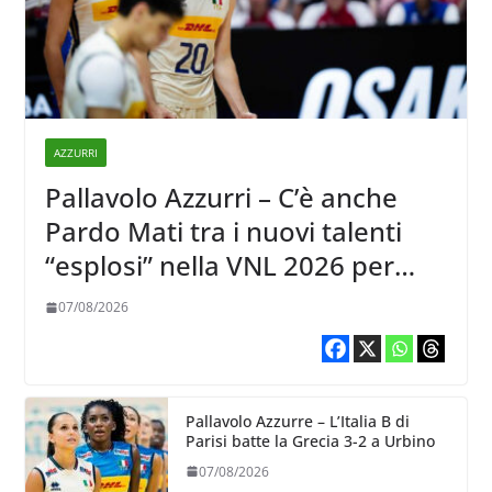
AZZURRI
Pallavolo Azzurri – C’è anche
Pardo Mati tra i nuovi talenti
“esplosi” nella VNL 2026 per
Volleyball World
07/08/2026
Pallavolo Azzurre – L’Italia B di
Parisi batte la Grecia 3-2 a Urbino
07/08/2026