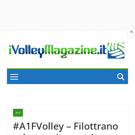
×
Skip
to
content
A1F
#A1FVolley – Filottrano