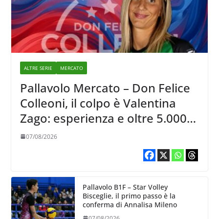
ALTRE SERIE
MERCATO
Pallavolo Mercato – Don Felice
Colleoni, il colpo è Valentina
Zago: esperienza e oltre 5.000
punti al servizio di Trescore
07/08/2026
Pallavolo B1F – Star Volley
Bisceglie, il primo passo è la
conferma di Annalisa Mileno
07/08/2026