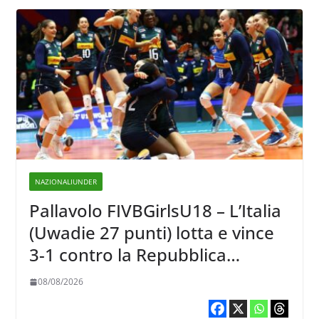
NAZIONALIUNDER
Pallavolo FIVBGirlsU18 – L’Italia
(Uwadie 27 punti) lotta e vince
3-1 contro la Repubblica
Dominicana
08/08/2026