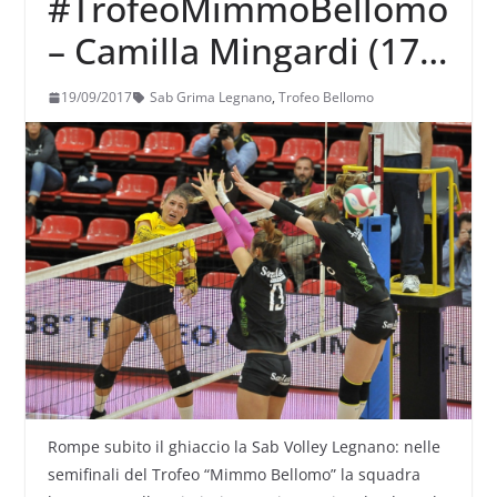
#TrofeoMimmoBellomo
– Camilla Mingardi (17
punti)guida Legnano in
19/09/2017
Sab Grima Legnano
,
Trofeo Bellomo
finale
Rompe subito il ghiaccio la Sab Volley Legnano: nelle
semifinali del Trofeo “Mimmo Bellomo” la squadra