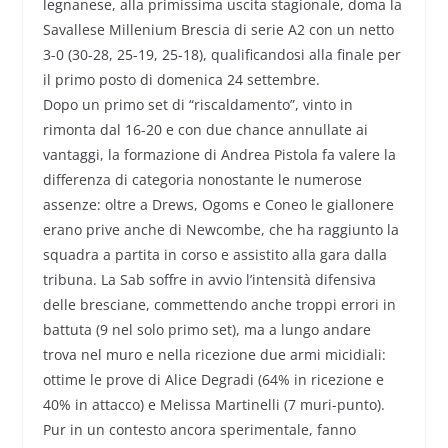
legnanese, alla primissima uscita stagionale, doma la
Savallese Millenium Brescia di serie A2 con un netto
3-0 (30-28, 25-19, 25-18), qualificandosi alla finale per
il primo posto di domenica 24 settembre.
Dopo un primo set di “riscaldamento”, vinto in
rimonta dal 16-20 e con due chance annullate ai
vantaggi, la formazione di Andrea Pistola fa valere la
differenza di categoria nonostante le numerose
assenze: oltre a Drews, Ogoms e Coneo le giallonere
erano prive anche di Newcombe, che ha raggiunto la
squadra a partita in corso e assistito alla gara dalla
tribuna. La Sab soffre in avvio l’intensità difensiva
delle bresciane, commettendo anche troppi errori in
battuta (9 nel solo primo set), ma a lungo andare
trova nel muro e nella ricezione due armi micidiali:
ottime le prove di Alice Degradi (64% in ricezione e
40% in attacco) e Melissa Martinelli (7 muri-punto).
Pur in un contesto ancora sperimentale, fanno