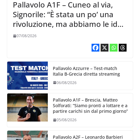
Pallavolo A1F – Cuneo al via,
Signorile: “È stata un po’ una
rivoluzione, ma abbiamo le idee
chiare siu cosa vogliamo fare”
07/08/2026
Pallavolo Azzurre – Test-match
Italia B-Grecia diretta streaming
06/08/2026
Pallavolo A1F – Brescia, Matteo
Solforati: “Siamo pronti a lottare e a
partire carichi sin dal primo giorno”
05/08/2026
Pallavolo A2F – Leonardo Barbieri