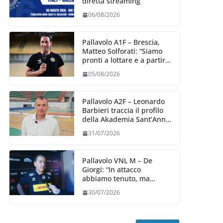
diretta streaming
06/08/2026
Pallavolo A1F – Brescia,
Matteo Solforati: “Siamo
pronti a lottare e a partire
carichi sin dal primo
05/08/2026
giorno”
Pallavolo A2F – Leonardo
Barbieri traccia il profilo
della Akademia Sant’Anna
2026/27
31/07/2026
Pallavolo VNL M – De
Giorgi: “In attacco
abbiamo tenuto, ma
siamo stati penalizzati
30/07/2026
dalla prestazione in
ricezione, è la prima volta”