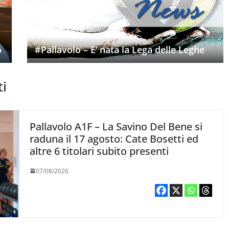
o
#Pallavolo – E’ nata la Lega delle Leghe
ti
Pallavolo A1F – La Savino Del Bene si
raduna il 17 agosto: Cate Bosetti ed
altre 6 titolari subito presenti
07/08/2026