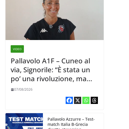
VIDEO
Pallavolo A1F – Cuneo al
via, Signorile: “È stata un
po’ una rivoluzione, ma
abbiamo le idee chiare siu
07/08/2026
cosa vogliamo fare”
Pallavolo Azzurre – Test-
match Italia B-Grecia