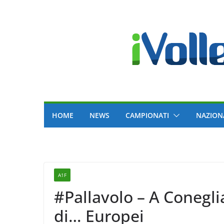
Skip
to
content
HOME
NEWS
CAMPIONATI
NAZION
A1F
#Pallavolo – A Conegli
di… Europei