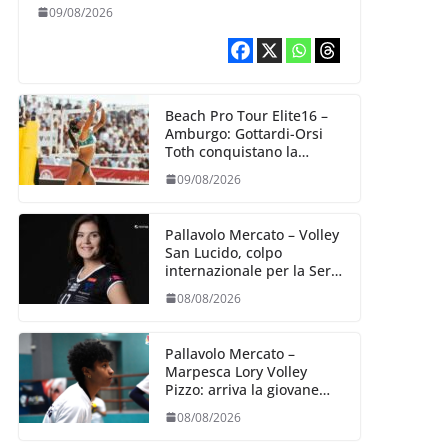
Bologna
09/08/2026
Beach Pro Tour Elite16 –
Amburgo: Gottardi-Orsi
Toth conquistano la
semifinale
09/08/2026
Pallavolo Mercato – Volley
San Lucido, colpo
internazionale per la Serie
B2: arriva la schiacciatrice
08/08/2026
lettone Kristine Teivane
Pallavolo Mercato –
Marpesca Lory Volley
Pizzo: arriva la giovane
italo–brasiliana Any
08/08/2026
Gabrielle Milano