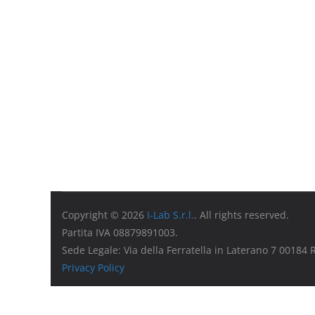
Copyright © 2026
I-Lab S.r.l.
. All rights reserved.
Partita IVA 08879891003.
Sede Legale: Via della Ferratella in Laterano 7 00184
Privacy Policy