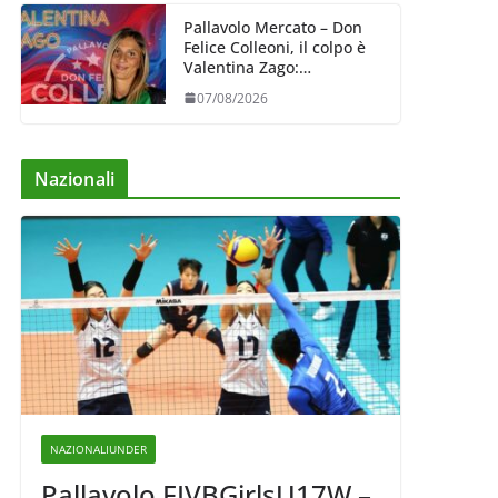
Pallavolo Mercato – Don
Felice Colleoni, il colpo è
Valentina Zago:
esperienza e oltre 5.000
07/08/2026
punti al servizio di
Trescore
Nazionali
NAZIONALIUNDER
Pallavolo FIVBGirlsU17W –