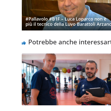
#Pallavolo #B1F – Luca Loparco non è
più il tecnico della Luvo Barattoli Arzan
Potrebbe anche interessar