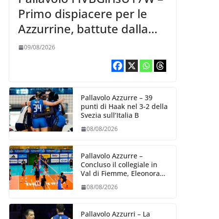
Primo dispiacere per le
Azzurrine, battute dalla
Korea 3-1
09/08/2026
Pallavolo Azzurre – 39
punti di Haak nel 3-2 della
Svezia sull’Italia B
08/08/2026
Pallavolo Azzurre –
Concluso il collegiale in
Val di Fiemme, Eleonora
Fersino: “Stiamo lavorando
08/08/2026
su quei piccoli dettagli
dove poter migliorare”.
Pallavolo Azzurri – La