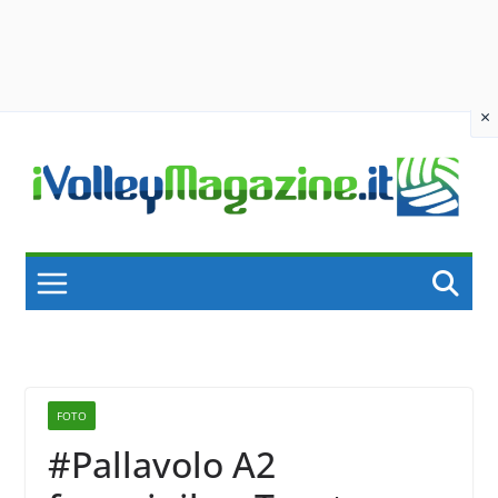
×
Skip
to
content
FOTO
#Pallavolo A2