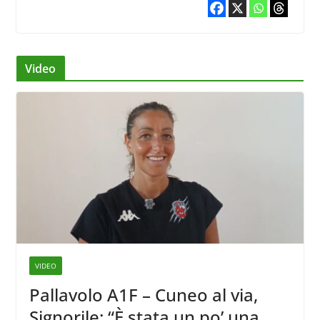
Video
VIDEO
Pallavolo A1F – Cuneo al via,
Signorile: “È stata un po’ una