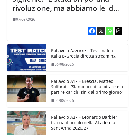
rivoluzione, ma abbiamo le idee
chiare siu cosa vogliamo fare”
07/08/2026
Pallavolo Azzurre – Test-match
Italia B-Grecia diretta streaming
06/08/2026
Pallavolo A1F – Brescia, Matteo
Solforati: “Siamo pronti a lottare e a
partire carichi sin dal primo giorno”
05/08/2026
Pallavolo A2F – Leonardo Barbieri
traccia il profilo della Akademia
Sant’Anna 2026/27