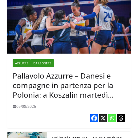
AZZURRE
DA LEGGERE
Pallavolo Azzurre – Danesi e
compagne in partenza per la
Polonia: a Koszalin martedì
giocano contro la Francia
09/08/2026