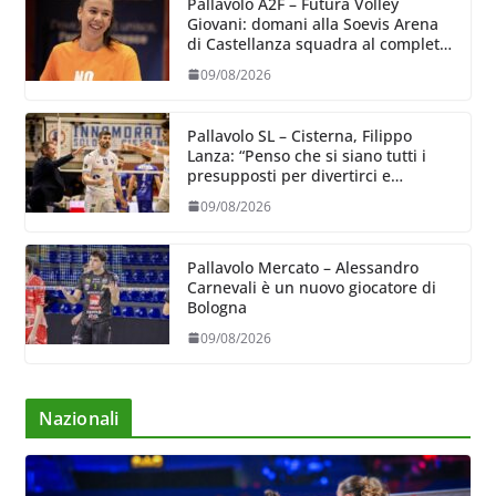
Pallavolo A2F – Futura Volley
Giovani: domani alla Soevis Arena
di Castellanza squadra al completo
al raduno
09/08/2026
Pallavolo SL – Cisterna, Filippo
Lanza: “Penso che si siano tutti i
presupposti per divertirci e
formare un gruppo solido che
09/08/2026
sappia divertire”
Pallavolo Mercato – Alessandro
Carnevali è un nuovo giocatore di
Bologna
09/08/2026
Nazionali