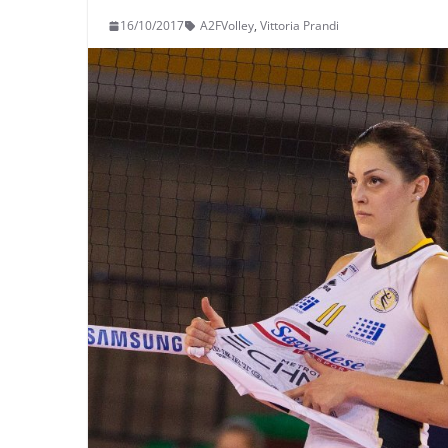
16/10/2017
A2FVolley
,
Vittoria Prandi