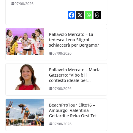
Barbara Varaldo è il nuovo
07/08/2026
riferimento dell’attacco
gialloviola
Pallavolo Mercato – La
tedesca Lena Stigrot
schiaccerà per Bergamo?
07/08/2026
Pallavolo Mercato – Marta
Gazzerro: “Vibo è il
contesto ideale per
crescere e mettermi alla
07/08/2026
prova”
BeachProTour Elite16 –
Amburgo: Valentina
Gottardi e Reka Orsi Toth
partenza lanciata
07/08/2026