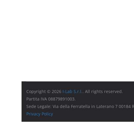
Copyright © 2026
I-Lab S.r.l.
. All rights reserved.
Partita IVA 08879891003.
Sede Legale: Via della Ferratella in Laterano 7 00184
Privacy Policy