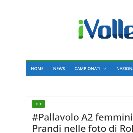
Skip
to
content
HOME
NEWS
CAMPIONATI
NAZION
FOTO
#Pallavolo A2 femminil
Prandi nelle foto di R