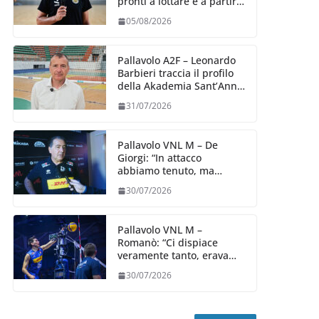
pronti a lottare e a partire
carichi sin dal primo
05/08/2026
giorno”
Pallavolo A2F – Leonardo
Barbieri traccia il profilo
della Akademia Sant’Anna
2026/27
31/07/2026
Pallavolo VNL M – De
Giorgi: “In attacco
abbiamo tenuto, ma
siamo stati penalizzati
30/07/2026
dalla prestazione in
ricezione, è la prima volta”
Pallavolo VNL M –
Romanò: “Ci dispiace
veramente tanto, eravamo
qui per fare di più,
30/07/2026
impareremo”