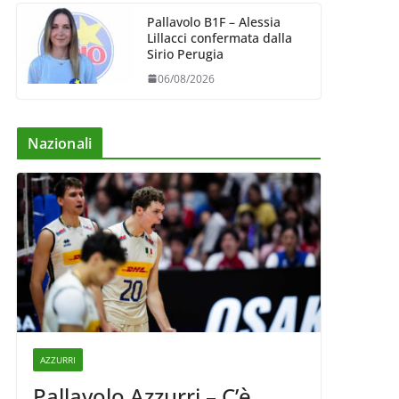
Pallavolo B1F – Alessia
Lillacci confermata dalla
Sirio Perugia
06/08/2026
Nazionali
AZZURRI
Pallavolo Azzurri – C’è