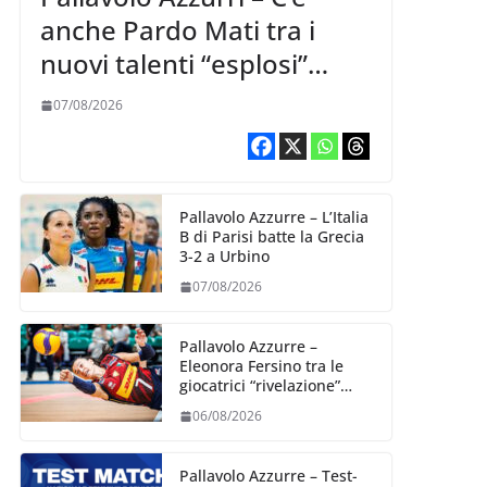
anche Pardo Mati tra i
nuovi talenti “esplosi”
nella VNL 2026 per
07/08/2026
Volleyball World
Pallavolo Azzurre – L’Italia
B di Parisi batte la Grecia
3-2 a Urbino
07/08/2026
Pallavolo Azzurre –
Eleonora Fersino tra le
giocatrici “rivelazione”
della VNL 2026 per
06/08/2026
Volleyball World
Pallavolo Azzurre – Test-