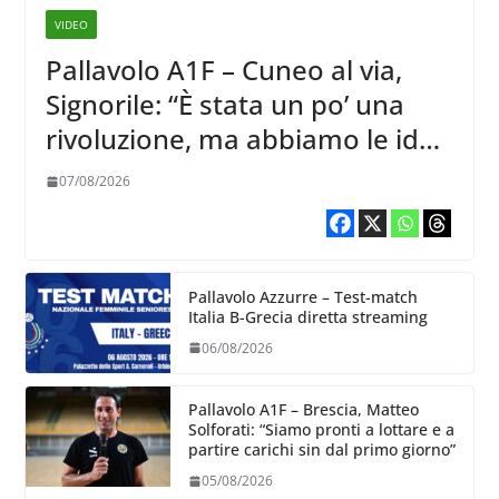
VIDEO
Pallavolo A1F – Cuneo al via,
Signorile: “È stata un po’ una
rivoluzione, ma abbiamo le idee
chiare siu cosa vogliamo fare”
07/08/2026
Pallavolo Azzurre – Test-match
Italia B-Grecia diretta streaming
06/08/2026
Pallavolo A1F – Brescia, Matteo
Solforati: “Siamo pronti a lottare e a
partire carichi sin dal primo giorno”
05/08/2026