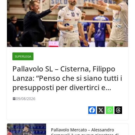
SUPERLEGA
Pallavolo SL – Cisterna, Filippo
Lanza: “Penso che si siano tutti i
presupposti per divertirci e
formare un gruppo solido che
09/08/2026
sappia divertire”
Pallavolo Mercato – Alessandro