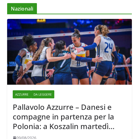
Nazionali
AZZURRE
DA LEGGERE
Pallavolo Azzurre – Danesi e
compagne in partenza per la
Polonia: a Koszalin martedì
giocano contro la Francia
09/08/2026