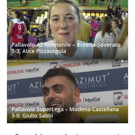
Pallavolo A2 femminile – Brescia-Soverato
1-3: Alice Pizzasegola
Pallavolo SuperLega – Modena-Castellana
3-0: Giulio Sabbi