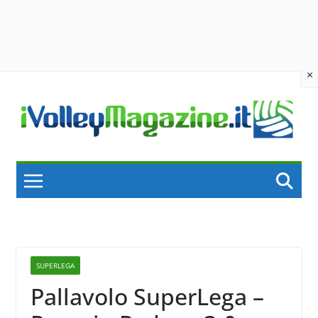
×
Skip
to
content
SUPERLEGA
Pallavolo SuperLega –