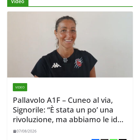
Video
VIDEO
Pallavolo A1F – Cuneo al via,
Signorile: “È stata un po’ una
rivoluzione, ma abbiamo le idee
chiare siu cosa vogliamo fare”
07/08/2026