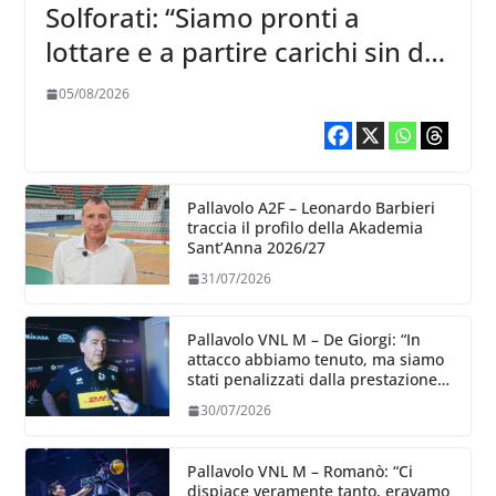
Solforati: “Siamo pronti a
lottare e a partire carichi sin dal
primo giorno”
05/08/2026
Pallavolo A2F – Leonardo Barbieri
traccia il profilo della Akademia
Sant’Anna 2026/27
31/07/2026
Pallavolo VNL M – De Giorgi: “In
attacco abbiamo tenuto, ma siamo
stati penalizzati dalla prestazione
in ricezione, è la prima volta”
30/07/2026
Pallavolo VNL M – Romanò: “Ci
dispiace veramente tanto, eravamo