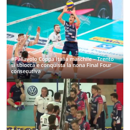
#Pallavolo Coppa Italia maschile – Trento
si sblocca e conquista la nona Final Four
consecutiva