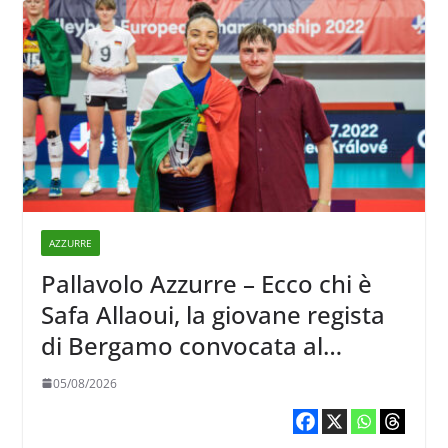
AZZURRE
Pallavolo Azzurre – Ecco chi è
Safa Allaoui, la giovane regista
di Bergamo convocata al
collegiale di Cavalese
05/08/2026