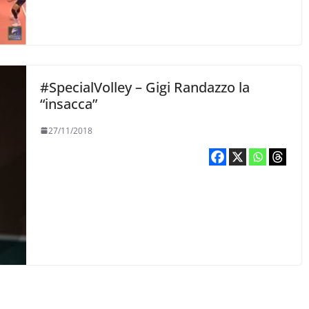
#SpecialVolley – Gigi Randazzo la
“insacca”
27/11/2018