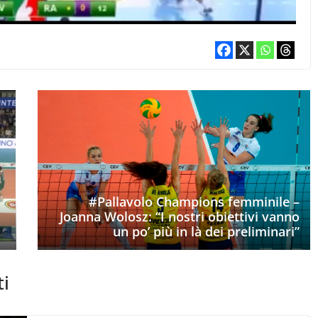
#Pallavolo Champions femminile –
Joanna Wolosz: “I nostri obiettivi vanno
un po’ più in là dei preliminari”
ti