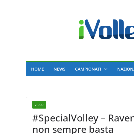
Skip
to
content
HOME
NEWS
CAMPIONATI
NAZION
VIDEO
#SpecialVolley – Raven
non sempre basta