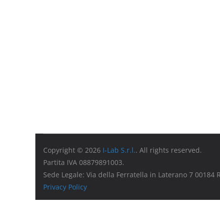
Copyright © 2026
I-Lab S.r.l.
. All rights reserved.
Partita IVA 08879891003.
Sede Legale: Via della Ferratella in Laterano 7 00184
Privacy Policy