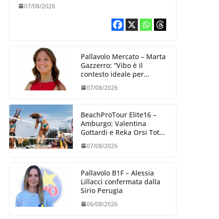
07/08/2026
Pallavolo Mercato – Marta
Gazzerro: “Vibo è il
contesto ideale per
crescere e mettermi alla
07/08/2026
prova”
BeachProTour Elite16 –
Amburgo: Valentina
Gottardi e Reka Orsi Toth
partenza lanciata
07/08/2026
Pallavolo B1F – Alessia
Lillacci confermata dalla
Sirio Perugia
06/08/2026