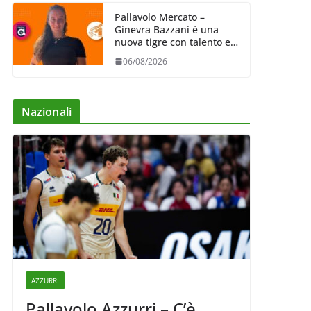
Pallavolo Mercato –
Ginevra Bazzani è una
nuova tigre con talento ed
entusiasmo
06/08/2026
Nazionali
AZZURRI
Pallavolo Azzurri – C’è