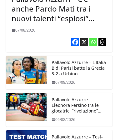
anche Pardo Mati tra i
nuovi talenti “esplosi”
nella VNL 2026 per
07/08/2026
Volleyball World
Pallavolo Azzurre – L’Italia
B di Parisi batte la Grecia
3-2 a Urbino
07/08/2026
Pallavolo Azzurre –
Eleonora Fersino tra le
giocatrici “rivelazione”
della VNL 2026 per
06/08/2026
Volleyball World
Pallavolo Azzurre – Test-