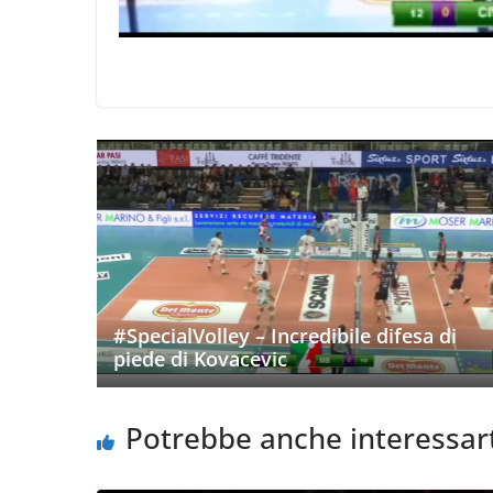
#SpecialVolley – Incredibile difesa di
piede di Kovacevic
Potrebbe anche interessar