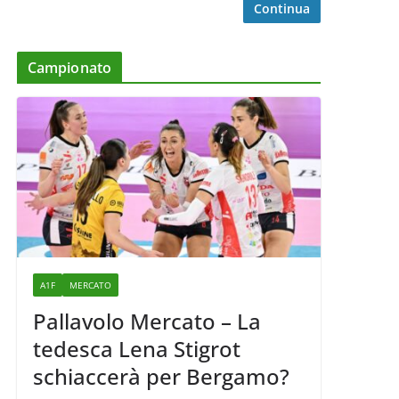
Continua
Campionato
A1F
MERCATO
Pallavolo Mercato – La
tedesca Lena Stigrot
schiaccerà per Bergamo?