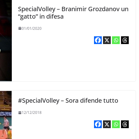
SpecialVolley – Branimir Grozdanov un
“gatto” in difesa
01/01/2020
#SpecialVolley – Sora difende tutto
12/12/2018