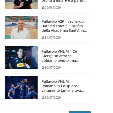
pronti a lottare e a partire
carichi sin dal primo
05/08/2026
giorno”
Pallavolo A2F – Leonardo
Barbieri traccia il profilo
della Akademia Sant’Anna
2026/27
31/07/2026
Pallavolo VNL M – De
Giorgi: “In attacco
abbiamo tenuto, ma
siamo stati penalizzati
30/07/2026
dalla prestazione in
ricezione, è la prima volta”
Pallavolo VNL M –
Romanò: “Ci dispiace
veramente tanto, eravamo
qui per fare di più,
30/07/2026
impareremo”