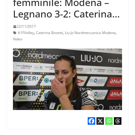
femminile: Modena –
Legnano 3-2: Caterina
Bosetti
22/11/2017
A1FVolley
,
Caterina Bosetti
,
Liu Jo Nordmeccanica Modena
,
Video