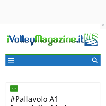
×
Skip
to
content
A1F
#Pallavolo A1