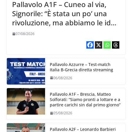
Pallavolo A1F – Cuneo al via,
Signorile: “È stata un po’ una
rivoluzione, ma abbiamo le idee
chiare siu cosa vogliamo fare”
07/08/2026
Pallavolo Azzurre – Test-match
Italia B-Grecia diretta streaming
06/08/2026
Pallavolo A1F – Brescia, Matteo
Solforati: “Siamo pronti a lottare e a
partire carichi sin dal primo giorno”
05/08/2026
Pallavolo A2F – Leonardo Barbieri