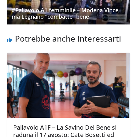
#Pallavolo A1 femminile – Modena Vince,
ma Legnano “combatte” bene
Potrebbe anche interessarti
Pallavolo A1F – La Savino Del Bene si
raduna il 17 agosto: Cate Bosetti ed