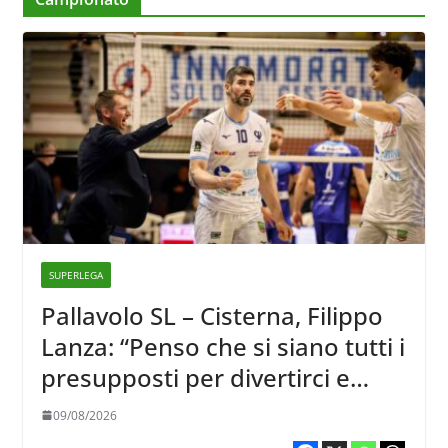
SUPERLEGA
Pallavolo SL – Cisterna, Filippo
Lanza: “Penso che si siano tutti i
presupposti per divertirci e
formare un gruppo solido che
09/08/2026
sappia divertire”