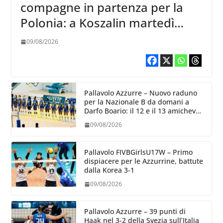
compagne in partenza per la
Polonia: a Koszalin martedì
giocano contro la Francia
09/08/2026
Pallavolo Azzurre – Nuovo raduno
per la Nazionale B da domani a
Darfo Boario: il 12 e il 13 amichevoli
con la Romania
09/08/2026
Pallavolo FIVBGirlsU17W – Primo
dispiacere per le Azzurrine, battute
dalla Korea 3-1
09/08/2026
Pallavolo Azzurre – 39 punti di
Haak nel 3-2 della Svezia sull’Italia