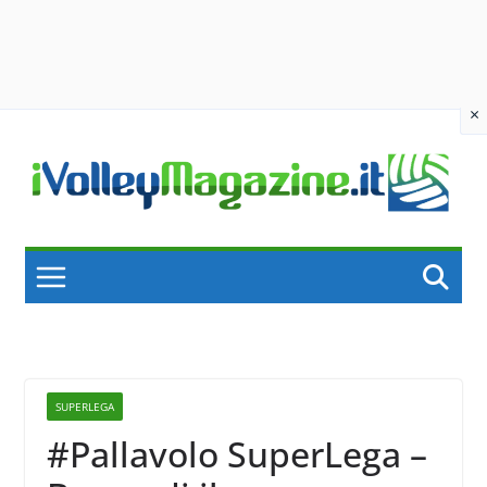
×
Skip
to
content
SUPERLEGA
#Pallavolo SuperLega –