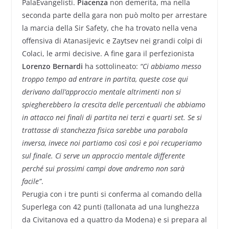
PalaEvangelisti.
Piacenza
non demerita, ma nella
seconda parte della gara non può molto per arrestare
la marcia della Sir Safety, che ha trovato nella vena
offensiva di Atanasijevic e Zaytsev nei grandi colpi di
Colaci, le armi decisive. A fine gara il perfezionista
Lorenzo Bernardi
ha sottolineato:
“Ci abbiamo messo
troppo tempo ad entrare in partita, queste cose qui
derivano dall’approccio mentale altrimenti non si
spiegherebbero la crescita delle percentuali che abbiamo
in attacco nei finali di partita nei terzi e quarti set. Se si
trattasse di stanchezza fisica sarebbe una parabola
inversa, invece noi partiamo così così e poi recuperiamo
sul finale. Ci serve un approccio mentale differente
perché sui prossimi campi dove andremo non sarà
facile”
.
Perugia con i tre punti si conferma al comando della
Superlega con 42 punti (tallonata ad una lunghezza
da Civitanova ed a quattro da Modena) e si prepara al