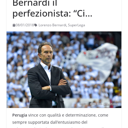
Bernardi il
perfezionista: “Ci
mettiamo troppo ad
08/01/2018
Lorenzo Bernardi
,
SuperLega
entrare in partita”
Perugia
vince con qualità e determinazione, come
sempre supportata dall’entusiasmo del