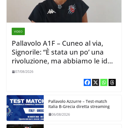
VIDEO
Pallavolo A1F – Cuneo al via,
Signorile: “È stata un po’ una
rivoluzione, ma abbiamo le idee
chiare siu cosa vogliamo fare”
07/08/2026
Pallavolo Azzurre – Test-match
Italia B-Grecia diretta streaming
06/08/2026