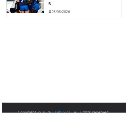
B
08/08/2026
Copyright © 2026
I-Lab S.r.l.
. All rights reserved.
Partita IVA 08879891003.
Sede Legale: Via della Ferratella in Laterano 7 00184 Roma.