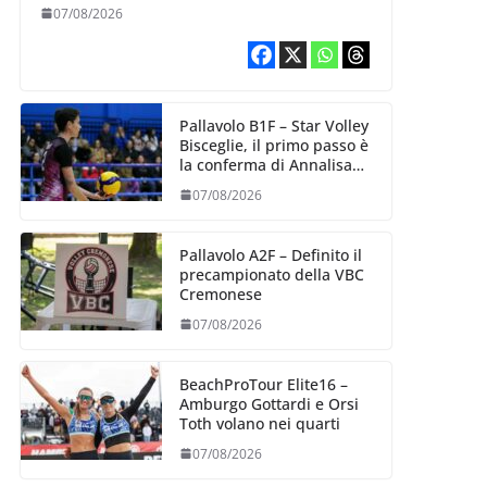
esperienza e oltre 5.000
07/08/2026
punti al servizio di
Trescore
Pallavolo B1F – Star Volley
Bisceglie, il primo passo è
la conferma di Annalisa
Mileno
07/08/2026
Pallavolo A2F – Definito il
precampionato della VBC
Cremonese
07/08/2026
BeachProTour Elite16 –
Amburgo Gottardi e Orsi
Toth volano nei quarti
07/08/2026