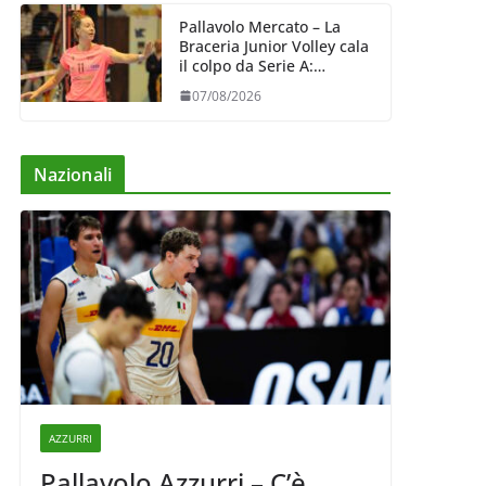
Pallavolo Mercato – La
Braceria Junior Volley cala
il colpo da Serie A:
Barbara Varaldo è il nuovo
07/08/2026
riferimento dell’attacco
gialloviola
Nazionali
AZZURRI
Pallavolo Azzurri – C’è