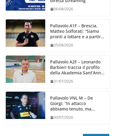
diretta streaming
06/08/2026
Pallavolo A1F – Brescia,
Matteo Solforati: “Siamo
pronti a lottare e a partire
carichi sin dal primo
05/08/2026
giorno”
Pallavolo A2F – Leonardo
Barbieri traccia il profilo
della Akademia Sant’Anna
2026/27
31/07/2026
Pallavolo VNL M – De
Giorgi: “In attacco
abbiamo tenuto, ma
siamo stati penalizzati
30/07/2026
dalla prestazione in
ricezione, è la prima volta”