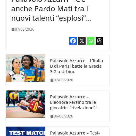
anche Pardo Mati tra i
nuovi talenti “esplosi”
nella VNL 2026 per
07/08/2026
Volleyball World
Pallavolo Azzurre – L’Italia
B di Parisi batte la Grecia
3-2 a Urbino
07/08/2026
Pallavolo Azzurre –
Eleonora Fersino tra le
giocatrici “rivelazione”
della VNL 2026 per
06/08/2026
Volleyball World
Pallavolo Azzurre – Test-