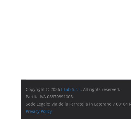
Copyright © 2026
I-Lab S.r.l.
. All rights reserved.
Partita IVA 08879891003.
Sede Legale: Via della Ferratella in Laterano 7 00184
Privacy Policy