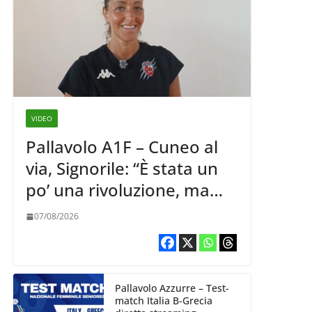
VIDEO
Pallavolo A1F – Cuneo al
via, Signorile: “È stata un
po’ una rivoluzione, ma
abbiamo le idee chiare siu
07/08/2026
cosa vogliamo fare”
Pallavolo Azzurre – Test-
match Italia B-Grecia