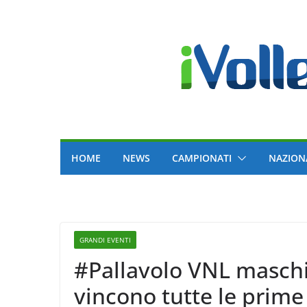
Skip
to
content
HOME
NEWS
CAMPIONATI
NAZION
GRANDI EVENTI
#Pallavolo VNL maschile – 10
vincono tutte le prime