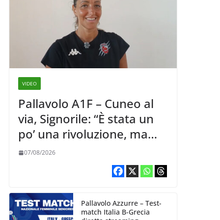
VIDEO
Pallavolo A1F – Cuneo al
via, Signorile: “È stata un
po’ una rivoluzione, ma
abbiamo le idee chiare siu
07/08/2026
cosa vogliamo fare”
Pallavolo Azzurre – Test-
match Italia B-Grecia