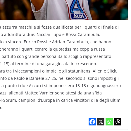
zzurra maschile si fosse qualificata per i quarti di finale di
 addirittura due: Nicolai-Lupo e Rossi-Carambula.
to a vincere Enrico Rossi e Adrian Carambula, che hanno
iocheranno i quarti contro la quotatissima coppia russa
o battuto con grande personalità lo scoglio rappresentato
21-15) al termine di una gara giocata in crescendo.
a tra i vicecampioni olimpici e gli statunitensi Allen e Slick.
nto da Paolo e Daniele 27-25, nel secondo si sono imposti gli
o a punto i due Azzurri si imponessero 15-13 e guadagnassero
gazzi allenati Matteo Varnier sono attesi da una sfida
l-Sorum, campioni d’Europa in carica vincitori di 8 degli ultimi
o.