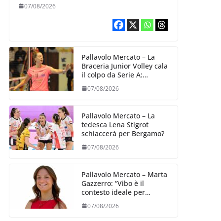
07/08/2026
Pallavolo Mercato – La
Braceria Junior Volley cala
il colpo da Serie A:
Barbara Varaldo è il nuovo
07/08/2026
riferimento dell’attacco
gialloviola
Pallavolo Mercato – La
tedesca Lena Stigrot
schiaccerà per Bergamo?
07/08/2026
Pallavolo Mercato – Marta
Gazzerro: “Vibo è il
contesto ideale per
crescere e mettermi alla
07/08/2026
prova”