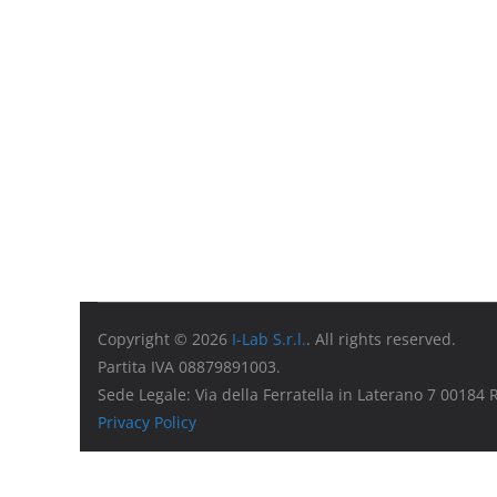
Copyright © 2026
I-Lab S.r.l.
. All rights reserved.
Partita IVA 08879891003.
Sede Legale: Via della Ferratella in Laterano 7 00184
Privacy Policy