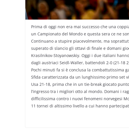
Prima di oggi non era mai successo che una coppia a
un Campionato del Mondo e questa sera ce ne sono
Continuano a stupire piacevolmente, ma soprattut
superato di slancio gli ottavi di finale e domani g
Krasilnikov-Stoyanowskiy. Oggi i due italiani hann
dagli austriaci Seidl-Waller, battendoli 2-0 (21-18 
Pochi minuti fa si è conclusa la combattutissima gar
Sfida caratterizzata da un lunghissimo primo set vi
Usa 21-18, prima che in un tie-break giocato punt
l’ingresso tra i migliori otto al mondo. Domani i ra
difficilissima contro i nuovi fenomeni norvegesi Mo
11 tornei di altissimo livello a cui hanno partecipat