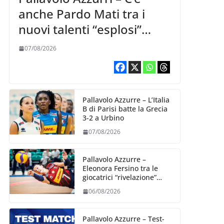
anche Pardo Mati tra i
nuovi talenti “esplosi”
nella VNL 2026 per
07/08/2026
Volleyball World
Pallavolo Azzurre – L’Italia
B di Parisi batte la Grecia
3-2 a Urbino
07/08/2026
Pallavolo Azzurre –
Eleonora Fersino tra le
giocatrici “rivelazione”
della VNL 2026 per
06/08/2026
Volleyball World
Pallavolo Azzurre – Test-