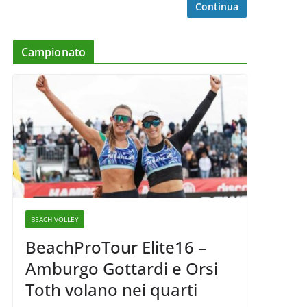
Continua
Campionato
BEACH VOLLEY
BeachProTour Elite16 –
Amburgo Gottardi e Orsi
Toth volano nei quarti