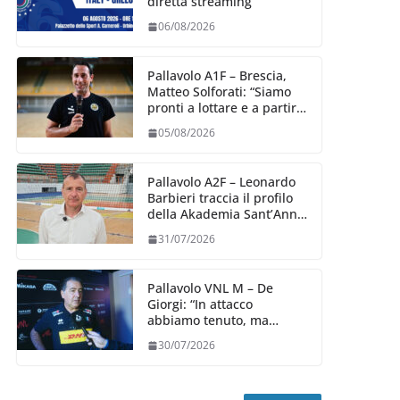
diretta streaming
06/08/2026
Pallavolo A1F – Brescia,
Matteo Solforati: “Siamo
pronti a lottare e a partire
carichi sin dal primo
05/08/2026
giorno”
Pallavolo A2F – Leonardo
Barbieri traccia il profilo
della Akademia Sant’Anna
2026/27
31/07/2026
Pallavolo VNL M – De
Giorgi: “In attacco
abbiamo tenuto, ma
siamo stati penalizzati
30/07/2026
dalla prestazione in
ricezione, è la prima volta”