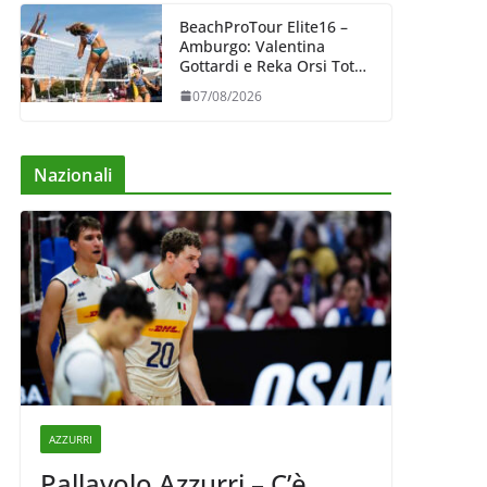
BeachProTour Elite16 –
Amburgo: Valentina
Gottardi e Reka Orsi Toth
partenza lanciata
07/08/2026
Nazionali
AZZURRI
Pallavolo Azzurri – C’è