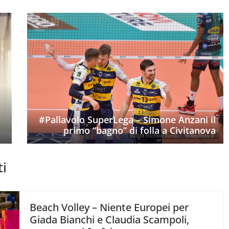
#Pallavolo SuperLega – Simone Anzani il
primo “bagno” di folla a Civitanova
ti
Beach Volley – Niente Europei per
Giada Bianchi e Claudia Scampoli,