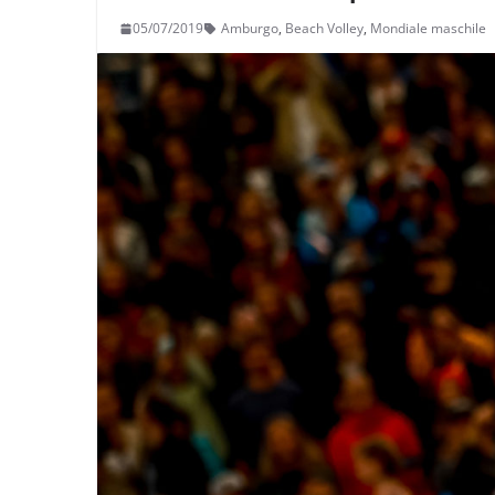
05/07/2019
Amburgo
,
Beach Volley
,
Mondiale maschile