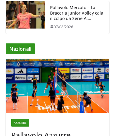
Pallavolo Mercato – La
Braceria Junior Volley cala
il colpo da Serie A:
Barbara Varaldo è il nuovo
07/08/2026
riferimento dell’attacco
gialloviola
Nazionali
AZZURRE
Pallavolo Azzurre –