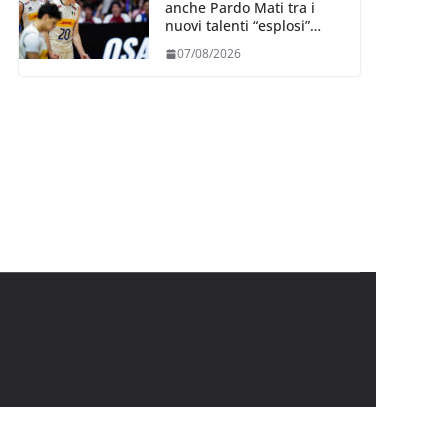
anche Pardo Mati tra i
nuovi talenti “esplosi”
nella VNL 2026 per
07/08/2026
Volleyball World