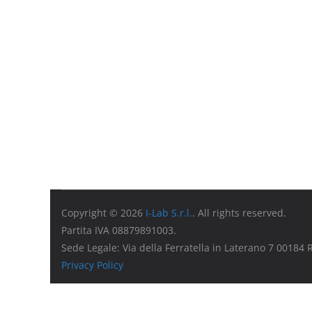
Copyright © 2026
I-Lab S.r.l.
. All rights reserved.
Partita IVA 08879891003.
Sede Legale: Via della Ferratella in Laterano 7 00184
Privacy Policy