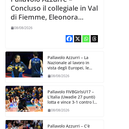
Concluso il collegiale in Val
di Fiemme, Eleonora
Fersino: “Stiamo
08/08/2026
lavorando su quei piccoli
dettagli dove poter
migliorare”.
Pallavolo Azzurri – La
Nazionale al lavoro in
vista degli Europei, le
convocazioni di
08/08/2026
Ferdinando De Giorgi
Pallavolo FIVBGirlsU17 –
L’Italia (Uwadie 27 punti)
lotta e vince 3-1 contro la
Repubblica Dominicana
08/08/2026
Pallavolo Azzurri – C’è