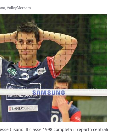
ano
,
VolleyMercato
sse Cisano. Il classe 1998 completa il reparto centrali