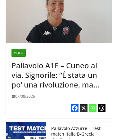
VIDEO
Pallavolo A1F – Cuneo al
via, Signorile: “È stata un
po’ una rivoluzione, ma
abbiamo le idee chiare siu
07/08/2026
cosa vogliamo fare”
Pallavolo Azzurre – Test-
match Italia B-Grecia