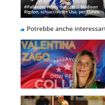
#Pallavolo volley transfer – Madison
Rigdon, schiacciatrice Usa, per Cuneo
Potrebbe anche interessar