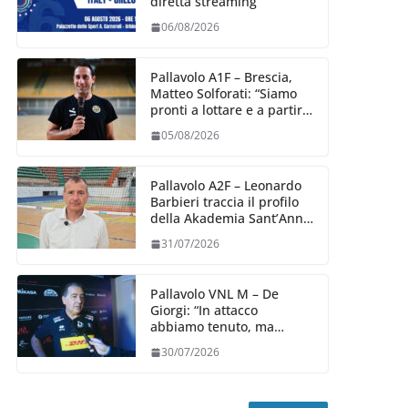
diretta streaming
06/08/2026
Pallavolo A1F – Brescia,
Matteo Solforati: “Siamo
pronti a lottare e a partire
carichi sin dal primo
05/08/2026
giorno”
Pallavolo A2F – Leonardo
Barbieri traccia il profilo
della Akademia Sant’Anna
2026/27
31/07/2026
Pallavolo VNL M – De
Giorgi: “In attacco
abbiamo tenuto, ma
siamo stati penalizzati
30/07/2026
dalla prestazione in
ricezione, è la prima volta”