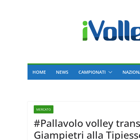
Skip
to
content
HOME
NEWS
CAMPIONATI
NAZION
MERCATO
#Pallavolo volley trans
Giampietri alla Ti